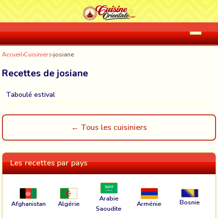
Accueil
›
Cuisiniers
›
josiane
Recettes de josiane
Taboulé estival
← Tous les cuisiniers
Les recettes par pays
Arabie
Bosnie
Afghanistan
Algérie
Arménie
Saoudite