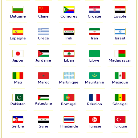
Bulgarie
Chine
Comores
Croatie
Egypte
Espagne
Grèce
Irak
Iran
Israel
Japon
Jordanie
Liban
Libye
Madagascar
Mali
Maroc
Martinique
Mauritanie
Mexique
Palestine
Pakistan
Portugal
Réunion
Sénégal
Serbie
Syrie
Thaïlande
Tunisie
Turquie