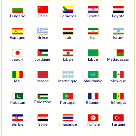
Bulgarie
Chine
Comores
Croatie
Egypte
Espagne
Grèce
Irak
Iran
Israel
Japon
Jordanie
Liban
Libye
Madagascar
Mali
Maroc
Martinique
Mauritanie
Mexique
Palestine
Pakistan
Portugal
Réunion
Sénégal
Serbie
Syrie
Thaïlande
Tunisie
Turquie