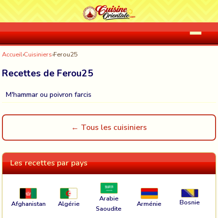
Accueil
›
Cuisiniers
›
Ferou25
Recettes de Ferou25
M'hammar ou poivron farcis
← Tous les cuisiniers
Les recettes par pays
Arabie
Bosnie
Afghanistan
Algérie
Arménie
Saoudite