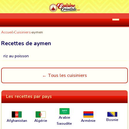
Accueil
›
Cuisiniers
›
aymen
Recettes de aymen
riz au poisson
← Tous les cuisiniers
Les recettes par pays
Arabie
Bosnie
Afghanistan
Algérie
Arménie
Saoudite