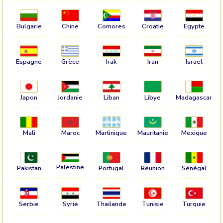
Bulgarie
Chine
Comores
Croatie
Egypte
Espagne
Grèce
Irak
Iran
Israel
Japon
Jordanie
Liban
Libye
Madagascar
Mali
Maroc
Martinique
Mauritanie
Mexique
Palestine
Pakistan
Portugal
Réunion
Sénégal
Serbie
Syrie
Thaïlande
Tunisie
Turquie