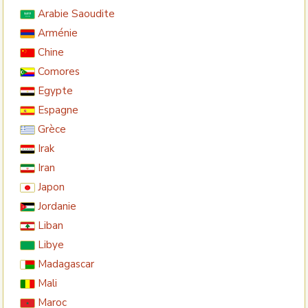
Arabie Saoudite
Arménie
Chine
Comores
Egypte
Espagne
Grèce
Irak
Iran
Japon
Jordanie
Liban
Libye
Madagascar
Mali
Maroc