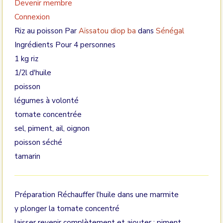
Devenir membre
Connexion
Riz au poisson Par
Aïssatou diop ba
dans
Sénégal
Ingrédients Pour 4 personnes
1 kg riz
1/2l d'huile
poisson
légumes à volonté
tomate concentrée
sel, piment, ail, oignon
poisson séché
tamarin
Préparation Réchauffer l'huile dans une marmite
y plonger la tomate concentré
laisser revenir complètement et ajouter : piment,