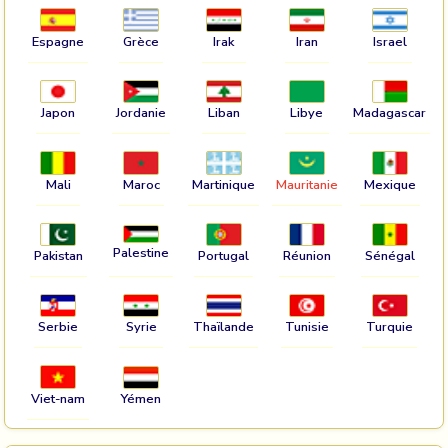
Espagne
Grèce
Irak
Iran
Israel
Japon
Jordanie
Liban
Libye
Madagascar
Mali
Maroc
Martinique
Mauritanie
Mexique
Palestine
Pakistan
Portugal
Réunion
Sénégal
Serbie
Syrie
Thaïlande
Tunisie
Turquie
Viet-nam
Yémen