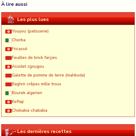
À lire aussi
Les plus lues
Youyou (patisserie)
Chorba
Fricassé
Feuilles de brick farçies
Assidat zgougou
Galette de pomme de terre (mahkoda)
Baghrir crêpes mille trous
Bourek algerien
Keftaji
Chebakia-chabakia
Les dernières recettes