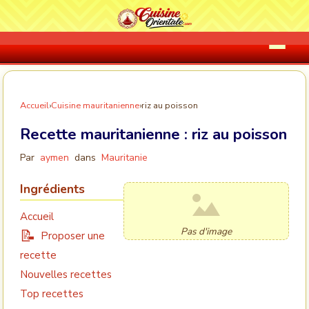
Accueil
›
Cuisine mauritanienne
›
riz au poisson
Recette mauritanienne :
riz au poisson
Par
aymen
dans
Mauritanie
Ingrédients
Accueil
Pas d'image
Proposer une
recette
Nouvelles recettes
Top recettes