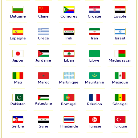
Bulgarie
Chine
Comores
Croatie
Egypte
Espagne
Grèce
Irak
Iran
Israel
Japon
Jordanie
Liban
Libye
Madagascar
Mali
Maroc
Martinique
Mauritanie
Mexique
Palestine
Pakistan
Portugal
Réunion
Sénégal
Serbie
Syrie
Thaïlande
Tunisie
Turquie