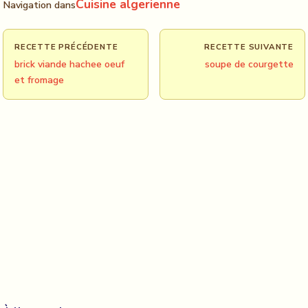
Cuisine algerienne
Navigation dans
RECETTE PRÉCÉDENTE
RECETTE SUIVANTE
brick viande hachee oeuf
soupe de courgette
et fromage