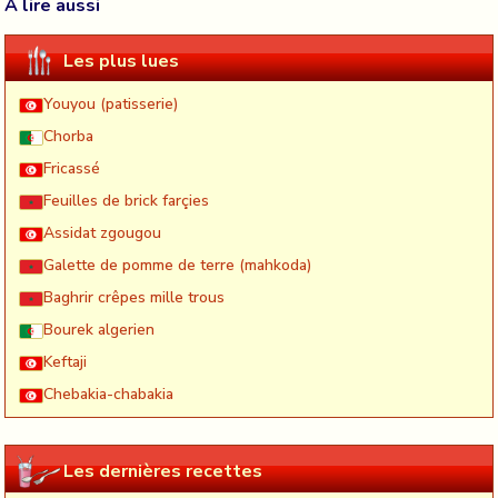
À lire aussi
Les plus lues
Youyou (patisserie)
Chorba
Fricassé
Feuilles de brick farçies
Assidat zgougou
Galette de pomme de terre (mahkoda)
Baghrir crêpes mille trous
Bourek algerien
Keftaji
Chebakia-chabakia
Les dernières recettes