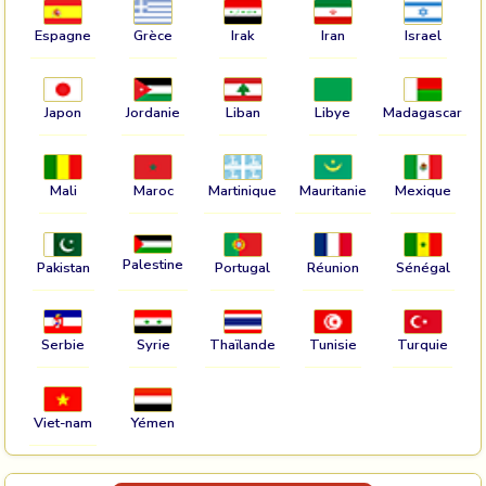
Espagne
Grèce
Irak
Iran
Israel
Japon
Jordanie
Liban
Libye
Madagascar
Mali
Maroc
Martinique
Mauritanie
Mexique
Palestine
Pakistan
Portugal
Réunion
Sénégal
Serbie
Syrie
Thaïlande
Tunisie
Turquie
Viet-nam
Yémen