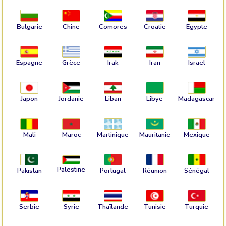
Bulgarie
Chine
Comores
Croatie
Egypte
Espagne
Grèce
Irak
Iran
Israel
Japon
Jordanie
Liban
Libye
Madagascar
Mali
Maroc
Martinique
Mauritanie
Mexique
Palestine
Pakistan
Portugal
Réunion
Sénégal
Serbie
Syrie
Thaïlande
Tunisie
Turquie