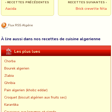
‹ RECETTES PRÉCÉDENTES
RECETTES SUIVANTES ›
Aacida
Brick crevette féta
Flux RSS Algérie
À lire aussi dans nos recettes de cuisine algerienne
Les plus lues
Chorba
Bourek algerien
Zlabia
Ghribia
Pain algerien (khobz eddar)
Croquet (biscuit algérien aux fruits sec)
Karantika
Couscous aux legumes et viande