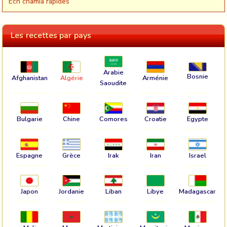
Ech chamia rapides
Les recettes par pays
Arabie
Bosnie
Afghanistan
Algérie
Arménie
Saoudite
Bulgarie
Chine
Comores
Croatie
Egypte
Espagne
Grèce
Irak
Iran
Israel
Japon
Jordanie
Liban
Libye
Madagascar