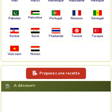
Mali
Maroc
Martinique
Mauritanie
Mexique
Palestine
Pakistan
Portugal
Réunion
Sénégal
Serbie
Syrie
Thaïlande
Tunisie
Turquie
Viet-nam
Yémen
Proposez une recette
A découvrir