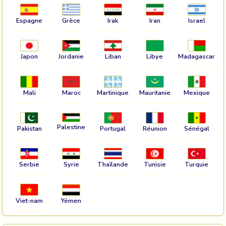
Espagne
Grèce
Irak
Iran
Israel
Japon
Jordanie
Liban
Libye
Madagascar
Mali
Maroc
Martinique
Mauritanie
Mexique
Palestine
Pakistan
Portugal
Réunion
Sénégal
Serbie
Syrie
Thaïlande
Tunisie
Turquie
Viet-nam
Yémen