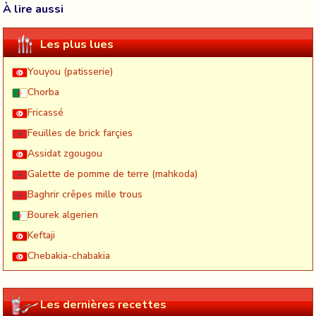
À lire aussi
Les plus lues
Youyou (patisserie)
Chorba
Fricassé
Feuilles de brick farçies
Assidat zgougou
Galette de pomme de terre (mahkoda)
Baghrir crêpes mille trous
Bourek algerien
Keftaji
Chebakia-chabakia
Les dernières recettes