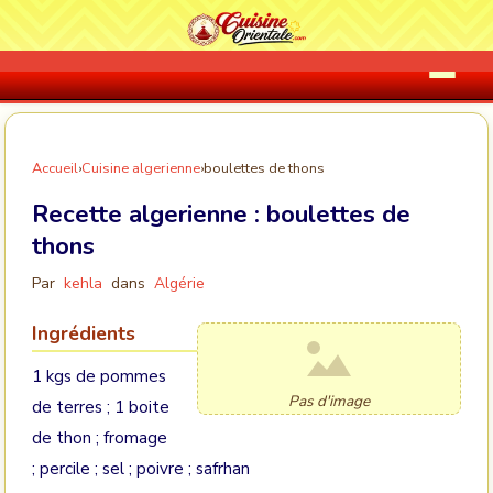
Accueil
›
Cuisine algerienne
›
boulettes de thons
Recette algerienne :
boulettes de
thons
Par
kehla
dans
Algérie
Ingrédients
1 kgs de pommes
Pas d'image
de terres ; 1 boite
de thon ; fromage
; percile ; sel ; poivre ; safrhan