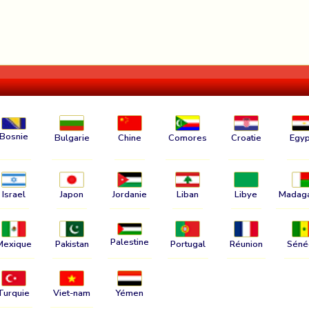
Bosnie
Bulgarie
Chine
Comores
Croatie
Egyp
Israel
Japon
Jordanie
Liban
Libye
Madag
Palestine
Mexique
Pakistan
Portugal
Réunion
Séné
Turquie
Viet-nam
Yémen