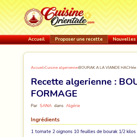
Accueil
Proposer une recette
Nouvelles 
Accueil
›
Cuisine algerienne
›
BOURAK A LA VIANDE HACHée
Recette algerienne :
BOU
FORMAGE
Par
SANA
dans
Algérie
Ingrédients
1 tomate 2 oignons 10 feuilles de bourak 1/2 kilo