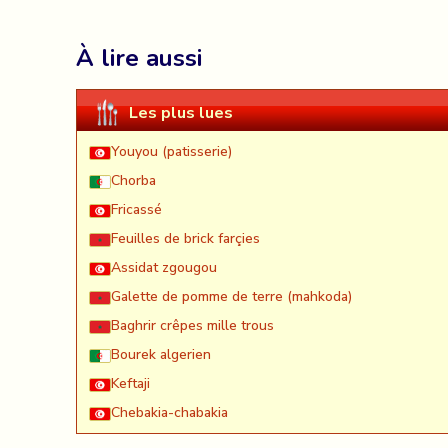
À lire aussi
Les plus lues
Youyou (patisserie)
Chorba
Fricassé
Feuilles de brick farçies
Assidat zgougou
Galette de pomme de terre (mahkoda)
Baghrir crêpes mille trous
Bourek algerien
Keftaji
Chebakia-chabakia