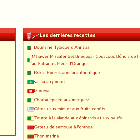
Les dernières recettes
Bounaïne Typique d'Annaba
M'hawer M'zaafer bel Bnedaqs- Couscous Bônois de F
au Safran et Fleur d'Oranger
Brika- Bourek annabi authentique
yassa au poulet
Mlouhia
Chorba épicée aux merguez
Gâteau aux miel et aux fruits confits
Tourte à la viande aux épinards et aux oeufs
Gateau de semoule à l'orange
Thon mariné