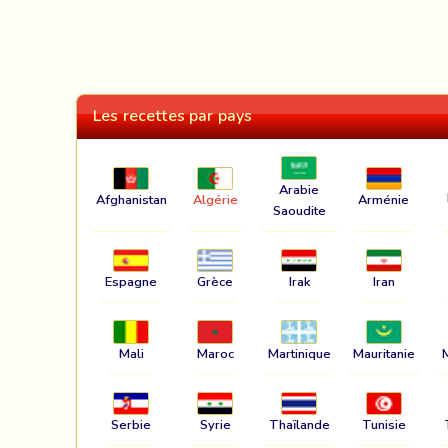
Les recettes par pays
Arabie
Afghanistan
Algérie
Arménie
Saoudite
Espagne
Grèce
Irak
Iran
Mali
Maroc
Martinique
Mauritanie
Serbie
Syrie
Thaïlande
Tunisie