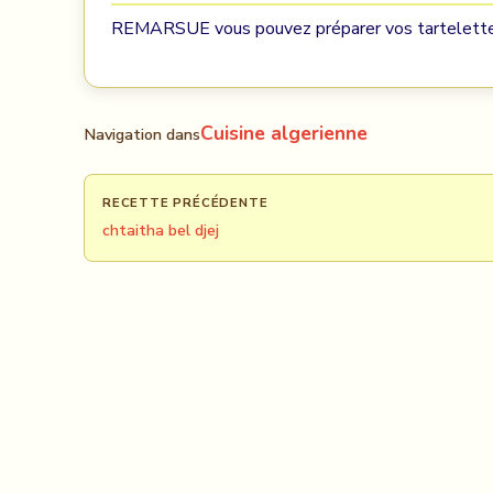
REMARSUE vous pouvez préparer vos tartelettes e
Cuisine algerienne
Navigation dans
RECETTE PRÉCÉDENTE
chtaitha bel djej