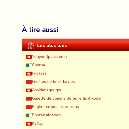
À lire aussi
Les plus lues
Youyou (patisserie)
Chorba
Fricassé
Feuilles de brick farçies
Assidat zgougou
Galette de pomme de terre (mahkoda)
Baghrir crêpes mille trous
Bourek algerien
Keftaji