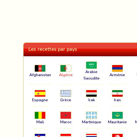
Les recettes par pays
Arabie
Afghanistan
Algérie
Arménie
Saoudite
Espagne
Grèce
Irak
Iran
Mali
Maroc
Martinique
Mauritanie