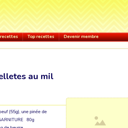
recettes
Top recettes
Devenir membre
elletes au mil
oeuf (55g), une pinée de
....GARNITURE 80g
iel,50g de beurre.