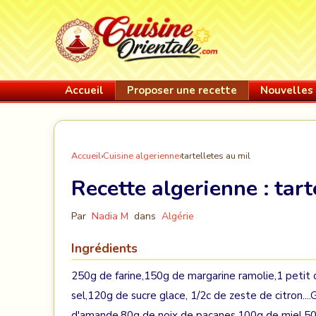
Accueil
Proposer une recette
Nouvelles 
Accueil
›
Cuisine algerienne
›
tartelletes au mil
Recette algerienne :
tart
Par
Nadia M
dans
Algérie
Ingrédients
250g de farine,150g de margarine ramolie,1 petit 
sel,120g de sucre glace, 1/2c de zeste de citron
d'amande,80g de noix de pacanes,100g de m