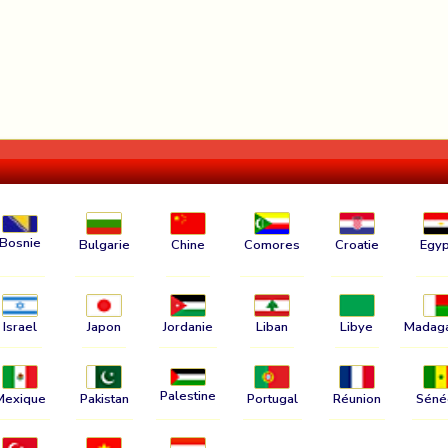
Bosnie
Bulgarie
Chine
Comores
Croatie
Egyp
Israel
Japon
Jordanie
Liban
Libye
Madag
Palestine
Mexique
Pakistan
Portugal
Réunion
Séné