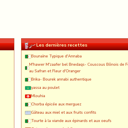
Les dernières recettes
Bounaïne Typique d'Annaba
M'hawer M'zaafer bel Bnedaqs- Couscous Bônois de F
au Safran et Fleur d'Oranger
Brika- Bourek annabi authentique
yassa au poulet
Mlouhia
Chorba épicée aux merguez
Gâteau aux miel et aux fruits confits
Tourte à la viande aux épinards et aux oeufs