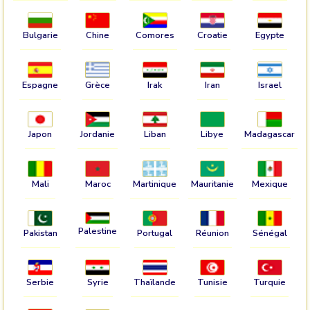
Bulgarie
Chine
Comores
Croatie
Egypte
Espagne
Grèce
Irak
Iran
Israel
Japon
Jordanie
Liban
Libye
Madagascar
Mali
Maroc
Martinique
Mauritanie
Mexique
Palestine
Pakistan
Portugal
Réunion
Sénégal
Serbie
Syrie
Thaïlande
Tunisie
Turquie