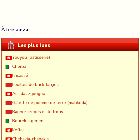
À lire aussi
Les plus lues
Youyou (patisserie)
Chorba
Fricassé
Feuilles de brick farçies
Assidat zgougou
Galette de pomme de terre (mahkoda)
Baghrir crêpes mille trous
Bourek algerien
Keftaji
Chebakia-chabakia