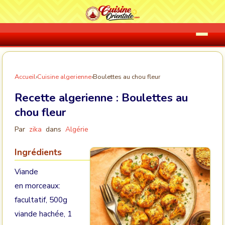
Accueil
›
Cuisine algerienne
›
Boulettes au chou fleur
Recette algerienne :
Boulettes au
chou fleur
Par
zika
dans
Algérie
Ingrédients
Viande
en morceaux:
facultatif, 500g
viande hachée, 1