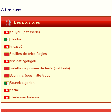
À lire aussi
Les plus lues
Youyou (patisserie)
Chorba
Fricassé
Feuilles de brick farçies
Assidat zgougou
Galette de pomme de terre (mahkoda)
Baghrir crêpes mille trous
Bourek algerien
Keftaji
Chebakia-chabakia