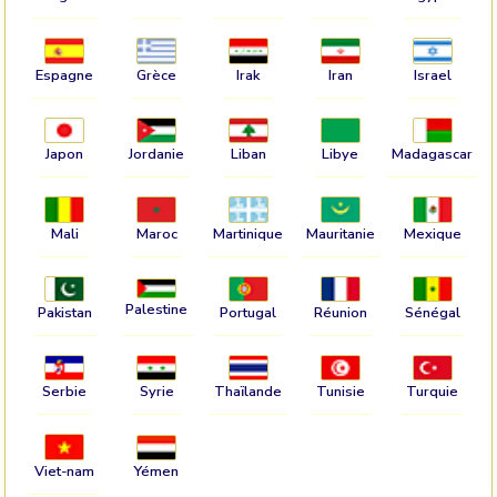
Espagne
Grèce
Irak
Iran
Israel
Japon
Jordanie
Liban
Libye
Madagascar
Mali
Maroc
Martinique
Mauritanie
Mexique
Palestine
Pakistan
Portugal
Réunion
Sénégal
Serbie
Syrie
Thaïlande
Tunisie
Turquie
Viet-nam
Yémen