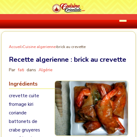
Accueil
›
Cuisine algerienne
›
brick au crevette
Recette algerienne :
brick au crevette
Par
fati
dans
Algérie
Ingrédients
crevette cuite
fromage kiri
coriande
battonets de
crabe gruyeres