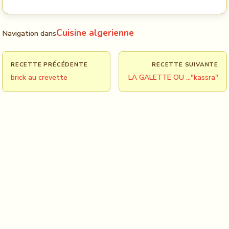
Cuisine algerienne
Navigation dans
RECETTE PRÉCÉDENTE
RECETTE SUIVANTE
brick au crevette
LA GALETTE OU ..."kassra"