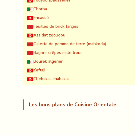
Youyou (patisserie)
Chorba
Fricassé
Feuilles de brick farçies
Assidat zgougou
Galette de pomme de terre (mahkoda)
Baghrir crêpes mille trous
Bourek algerien
Keftaji
Chebakia-chabakia
Les bons plans de Cuisine Orientale