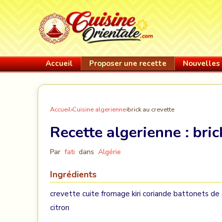
Accueil
Proposer une recette
Nouvelles 
Accueil
›
Cuisine algerienne
›
brick au crevette
Recette algerienne :
bric
Par
fati
dans
Algérie
Ingrédients
crevette cuite fromage kiri coriande battonets de
citron