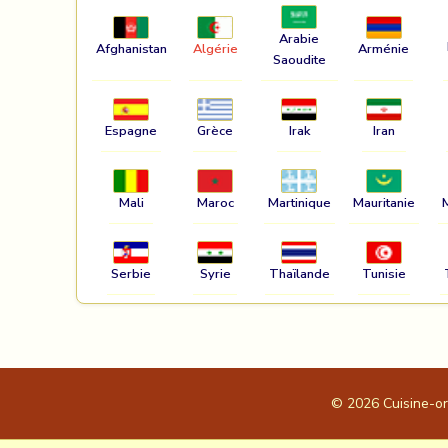
Arabie
Afghanistan
Algérie
Arménie
Saoudite
Espagne
Grèce
Irak
Iran
Mali
Maroc
Martinique
Mauritanie
Serbie
Syrie
Thaïlande
Tunisie
© 2026
Cuisine-o