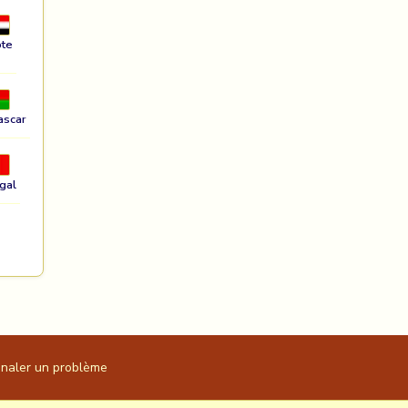
te
ascar
gal
gnaler un problème