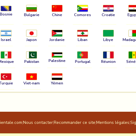
Bosnie
Bulgarie
Chine
Comores
Croatie
Egyp
Israel
Japon
Jordanie
Liban
Libye
Madag
Palestine
Mexique
Pakistan
Portugal
Réunion
Séné
Turquie
Viet-nam
Yémen
rientale.com
|
Nous contacter
|
Recommander ce site
|
Mentions légales
|
Si