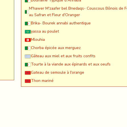
Bounaïne Typique d'Annaba
M'hawer M'zaafer bel Bnedaqs- Couscous Bônois de F
au Safran et Fleur d'Oranger
Brika- Bourek annabi authentique
yassa au poulet
Mlouhia
Chorba épicée aux merguez
Gâteau aux miel et aux fruits confits
Tourte à la viande aux épinards et aux oeufs
Gateau de semoule à l'orange
Thon mariné