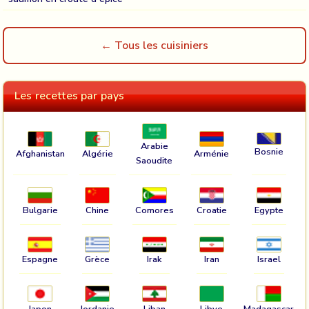
← Tous les cuisiniers
Les recettes par pays
Arabie
Bosnie
Afghanistan
Algérie
Arménie
Saoudite
Bulgarie
Chine
Comores
Croatie
Egypte
Espagne
Grèce
Irak
Iran
Israel
Japon
Jordanie
Liban
Libye
Madagascar