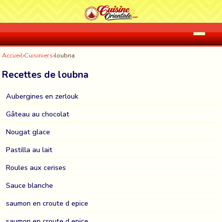
Accueil
›
Cuisiniers
›
loubna
Recettes de loubna
Aubergines en zerlouk
Gâteau au chocolat
Nougat glace
Pastilla au lait
Roules aux cerises
Sauce blanche
saumon en croute d epice
saumon en croute d epice