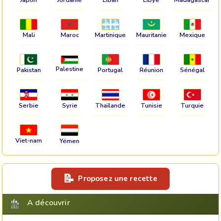
Mali
Maroc
Martinique
Mauritanie
Mexique
Palestine
Pakistan
Portugal
Réunion
Sénégal
Serbie
Syrie
Thaïlande
Tunisie
Turquie
Viet-nam
Yémen
Proposez une recette
A découvrir