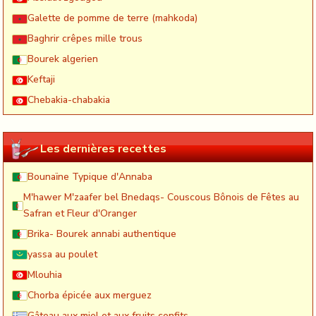
Galette de pomme de terre (mahkoda)
Baghrir crêpes mille trous
Bourek algerien
Keftaji
Chebakia-chabakia
Les dernières recettes
Bounaïne Typique d'Annaba
M'hawer M'zaafer bel Bnedaqs- Couscous Bônois de Fêtes au
Safran et Fleur d'Oranger
Brika- Bourek annabi authentique
yassa au poulet
Mlouhia
Chorba épicée aux merguez
Gâteau aux miel et aux fruits confits