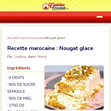
Accueil
›
Cuisine marocaine
›
Nougat glace
Recette marocaine :
Nougat glace
Par
Loubna
dans
Maroc
Ingrédients
-4 OEUFS
-50G DE SUCRE
SEMOULE
-50G DE MIEL
-275G DE