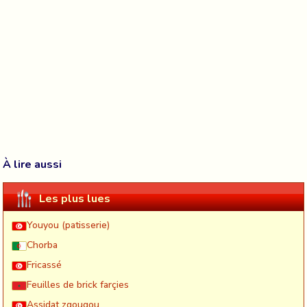
À lire aussi
Les plus lues
Youyou (patisserie)
Chorba
Fricassé
Feuilles de brick farçies
Assidat zgougou