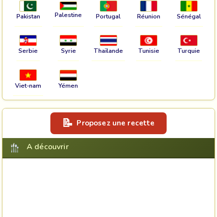
Palestine
Pakistan
Portugal
Réunion
Sénégal
Serbie
Syrie
Thaïlande
Tunisie
Turquie
Viet-nam
Yémen
Proposez une recette
A découvrir