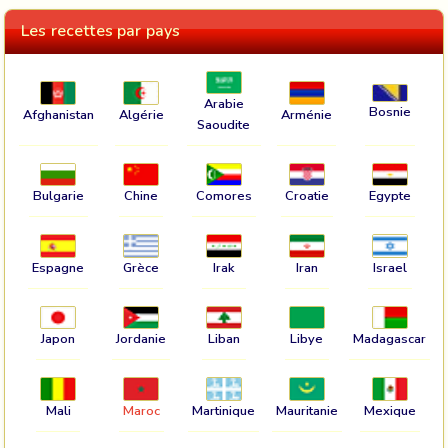
Les recettes par pays
Arabie
Bosnie
Afghanistan
Algérie
Arménie
Saoudite
Bulgarie
Chine
Comores
Croatie
Egypte
Espagne
Grèce
Irak
Iran
Israel
Japon
Jordanie
Liban
Libye
Madagascar
Mali
Maroc
Martinique
Mauritanie
Mexique