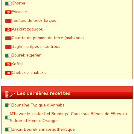
Chorba
Fricassé
Feuilles de brick farçies
Assidat zgougou
Galette de pomme de terre (mahkoda)
Baghrir crêpes mille trous
Bourek algerien
Keftaji
Chebakia-chabakia
Les dernières recettes
Bounaïne Typique d'Annaba
M'hawer M'zaafer bel Bnedaqs- Couscous Bônois de Fêtes au
Safran et Fleur d'Oranger
Brika- Bourek annabi authentique