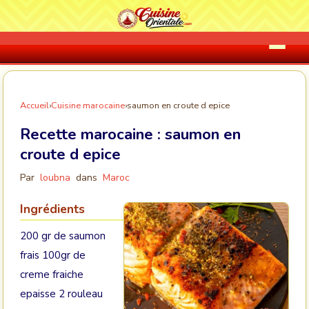
Accueil
›
Cuisine marocaine
›
saumon en croute d epice
Recette marocaine :
saumon en
croute d epice
Par
loubna
dans
Maroc
Ingrédients
200 gr de saumon
frais 100gr de
creme fraiche
epaisse 2 rouleau