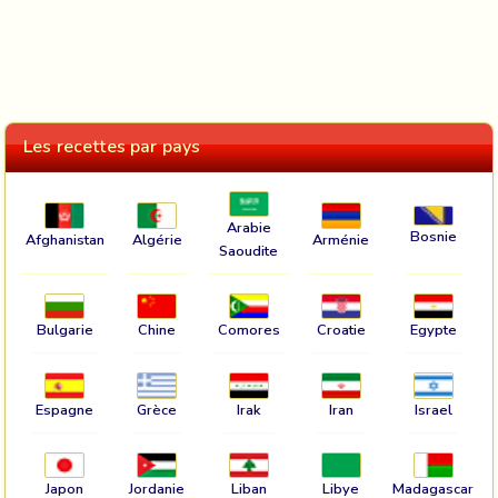
Les recettes par pays
Arabie
Bosnie
Afghanistan
Algérie
Arménie
Saoudite
Bulgarie
Chine
Comores
Croatie
Egypte
Espagne
Grèce
Irak
Iran
Israel
Japon
Jordanie
Liban
Libye
Madagascar