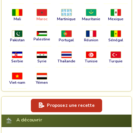
Mali
Maroc
Martinique
Mauritanie
Mexique
Palestine
Pakistan
Portugal
Réunion
Sénégal
Serbie
Syrie
Thaïlande
Tunisie
Turquie
Viet-nam
Yémen
Proposez une recette
A découvrir