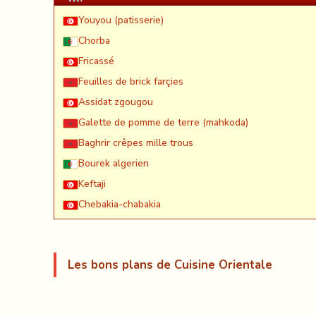
Youyou (patisserie)
Chorba
Fricassé
Feuilles de brick farçies
Assidat zgougou
Galette de pomme de terre (mahkoda)
Baghrir crêpes mille trous
Bourek algerien
Keftaji
Chebakia-chabakia
Les bons plans de Cuisine Orientale