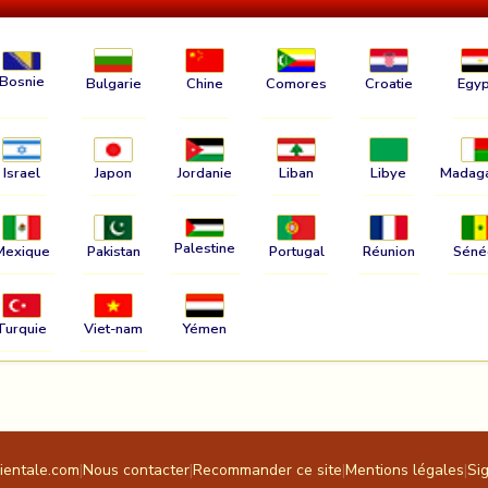
Bosnie
Bulgarie
Chine
Comores
Croatie
Egyp
Israel
Japon
Jordanie
Liban
Libye
Madag
Palestine
Mexique
Pakistan
Portugal
Réunion
Séné
Turquie
Viet-nam
Yémen
rientale.com
|
Nous contacter
|
Recommander ce site
|
Mentions légales
|
Si