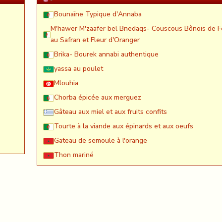
Bounaïne Typique d'Annaba
M'hawer M'zaafer bel Bnedaqs- Couscous Bônois de F
au Safran et Fleur d'Oranger
Brika- Bourek annabi authentique
yassa au poulet
Mlouhia
Chorba épicée aux merguez
Gâteau aux miel et aux fruits confits
Tourte à la viande aux épinards et aux oeufs
Gateau de semoule à l'orange
Thon mariné