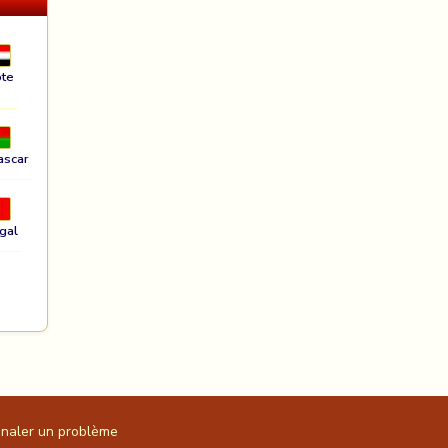
te
ascar
gal
gnaler un problème