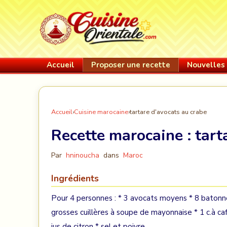
Accueil
Proposer une recette
Nouvelles 
Accueil
›
Cuisine marocaine
›
tartare d'avocats au crabe
Recette marocaine :
tart
Par
hninoucha
dans
Maroc
Ingrédients
Pour 4 personnes : * 3 avocats moyens * 8 batonne
grosses cuillères à soupe de mayonnaise * 1 c.à caf
jus de citron * sel et poivre