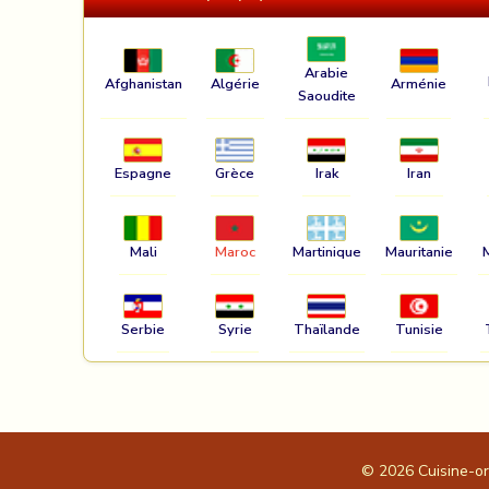
Arabie
Afghanistan
Algérie
Arménie
Saoudite
Espagne
Grèce
Irak
Iran
Mali
Maroc
Martinique
Mauritanie
Serbie
Syrie
Thaïlande
Tunisie
© 2026
Cuisine-o