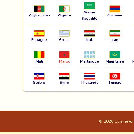
Arabie
Afghanistan
Algérie
Arménie
Saoudite
Espagne
Grèce
Irak
Iran
Mali
Maroc
Martinique
Mauritanie
Serbie
Syrie
Thaïlande
Tunisie
© 2026
Cuisine-o