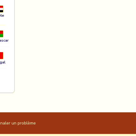
te
ascar
gal
gnaler un problème