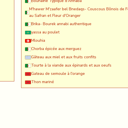
Bounaïne Typique d'Annaba
M'hawer M'zaafer bel Bnedaqs- Couscous Bônois de F
au Safran et Fleur d'Oranger
Brika- Bourek annabi authentique
yassa au poulet
Mlouhia
Chorba épicée aux merguez
Gâteau aux miel et aux fruits confits
Tourte à la viande aux épinards et aux oeufs
Gateau de semoule à l'orange
Thon mariné