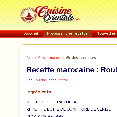
Accueil
Proposer une recette
Nouvelles 
Accueil
›
Cuisine marocaine
›
Roules aux cerises
Recette marocaine :
Roul
Par
Loubna
dans
Maroc
Ingrédients
-6 FEUILLES DE PASTILLA
-1 PETITE BOITE DE CONFITURE DE CERISE
-1C.A.S DE BEURRE