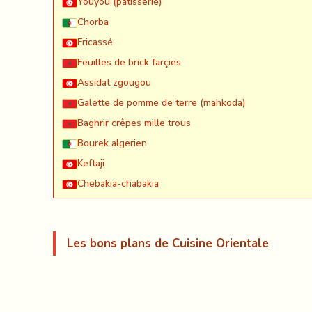
Youyou (patisserie)
Chorba
Fricassé
Feuilles de brick farçies
Assidat zgougou
Galette de pomme de terre (mahkoda)
Baghrir crêpes mille trous
Bourek algerien
Keftaji
Chebakia-chabakia
Les bons plans de Cuisine Orientale