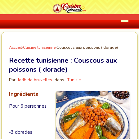
Accueil
›
Cuisine tunisienne
›
Couscous aux poissons ( dorade)
Recette tunisienne :
Couscous aux
poissons ( dorade)
Par
Iadh de bruxelles
dans
Tunisie
Ingrédients
Pour 6 personnes
:
-3 dorades