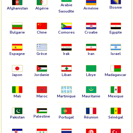
Arabie
Bosnie
Afghanistan
Algérie
Arménie
Saoudite
Bulgarie
Chine
Comores
Croatie
Egypte
Espagne
Grèce
Irak
Iran
Israel
Japon
Jordanie
Liban
Libye
Madagascar
Mali
Maroc
Martinique
Mauritanie
Mexique
Palestine
Pakistan
Portugal
Réunion
Sénégal