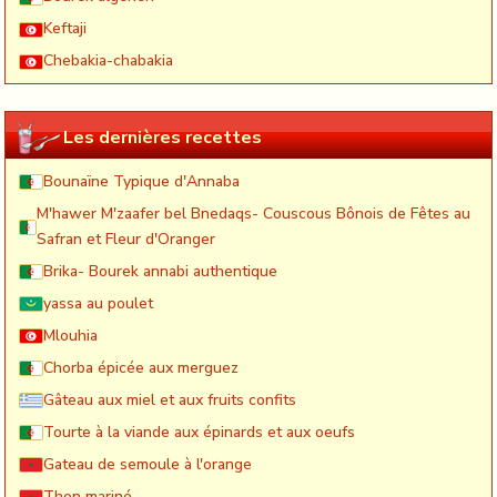
Keftaji
Chebakia-chabakia
Les dernières recettes
Bounaïne Typique d'Annaba
M'hawer M'zaafer bel Bnedaqs- Couscous Bônois de Fêtes au
Safran et Fleur d'Oranger
Brika- Bourek annabi authentique
yassa au poulet
Mlouhia
Chorba épicée aux merguez
Gâteau aux miel et aux fruits confits
Tourte à la viande aux épinards et aux oeufs
Gateau de semoule à l'orange
Thon mariné