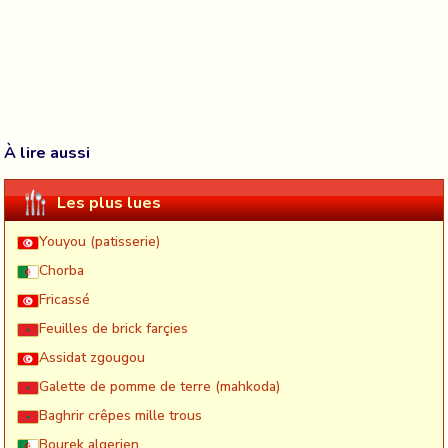
À lire aussi
Les plus lues
Youyou (patisserie)
Chorba
Fricassé
Feuilles de brick farçies
Assidat zgougou
Galette de pomme de terre (mahkoda)
Baghrir crêpes mille trous
Bourek algerien