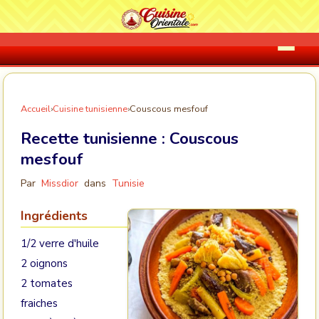
Accueil
›
Cuisine tunisienne
›
Couscous mesfouf
Recette tunisienne :
Couscous
mesfouf
Par
Missdior
dans
Tunisie
Ingrédients
1/2 verre d'huile
2 oignons
2 tomates
fraiches