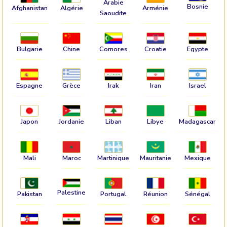
Arabie
Bosnie
Afghanistan
Algérie
Arménie
Saoudite
Bulgarie
Chine
Comores
Croatie
Egypte
Espagne
Grèce
Irak
Iran
Israel
Japon
Jordanie
Liban
Libye
Madagascar
Mali
Maroc
Martinique
Mauritanie
Mexique
Palestine
Pakistan
Portugal
Réunion
Sénégal