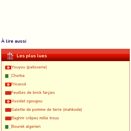
À lire aussi
Les plus lues
Youyou (patisserie)
Chorba
Fricassé
Feuilles de brick farçies
Assidat zgougou
Galette de pomme de terre (mahkoda)
Baghrir crêpes mille trous
Bourek algerien