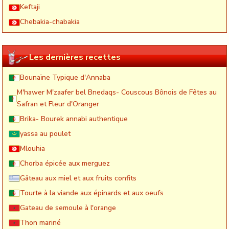
Keftaji
Chebakia-chabakia
Les dernières recettes
Bounaïne Typique d'Annaba
M'hawer M'zaafer bel Bnedaqs- Couscous Bônois de Fêtes au
Safran et Fleur d'Oranger
Brika- Bourek annabi authentique
yassa au poulet
Mlouhia
Chorba épicée aux merguez
Gâteau aux miel et aux fruits confits
Tourte à la viande aux épinards et aux oeufs
Gateau de semoule à l'orange
Thon mariné