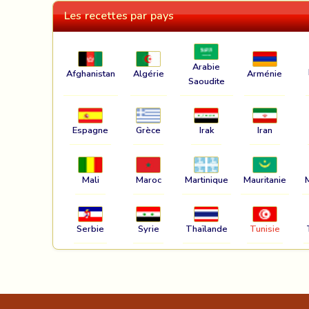
Les recettes par pays
Arabie
Afghanistan
Algérie
Arménie
Saoudite
Espagne
Grèce
Irak
Iran
Mali
Maroc
Martinique
Mauritanie
Serbie
Syrie
Thaïlande
Tunisie