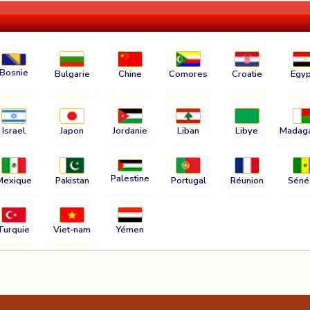
Bosnie
Bulgarie
Chine
Comores
Croatie
Egyp
Israel
Japon
Jordanie
Liban
Libye
Madag
Palestine
Mexique
Pakistan
Portugal
Réunion
Séné
Turquie
Viet-nam
Yémen