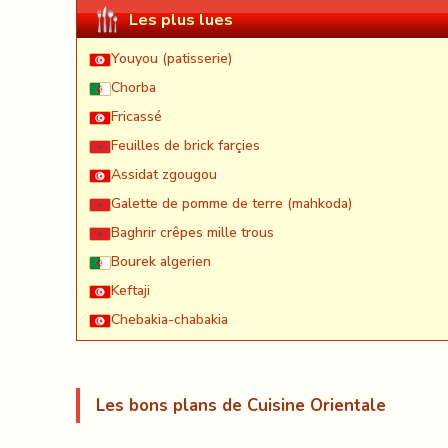
Les plus lues
Youyou (patisserie)
Chorba
Fricassé
Feuilles de brick farçies
Assidat zgougou
Galette de pomme de terre (mahkoda)
Baghrir crêpes mille trous
Bourek algerien
Keftaji
Chebakia-chabakia
Les bons plans de Cuisine Orientale