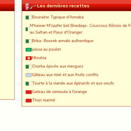
Les dernières recettes
Bounaïne Typique d'Annaba
M'hawer M'zaafer bel Bnedaqs- Couscous Bônois de F
au Safran et Fleur d'Oranger
Brika- Bourek annabi authentique
yassa au poulet
Mlouhia
Chorba épicée aux merguez
Gâteau aux miel et aux fruits confits
Tourte à la viande aux épinards et aux oeufs
Gateau de semoule à l'orange
Thon mariné