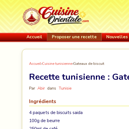
Accueil
Proposer une recette
Nouvelles 
Accueil
›
Cuisine tunisienne
›
Gateaux de biscuit
Recette tunisienne :
Gate
Par
Abir
dans
Tunisie
Ingrédients
4 paquets de biscuits saida
100g de beurre
250ml de café