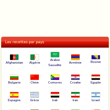
Les recettes par pays
Arabie
Bosnie
Afghanistan
Algérie
Arménie
Saoudite
Bulgarie
Chine
Comores
Croatie
Egypte
Espagne
Grèce
Irak
Iran
Israel