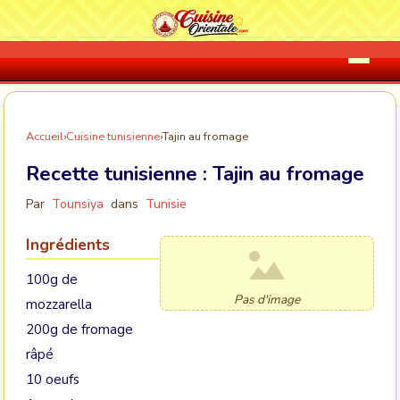
Accueil
›
Cuisine tunisienne
›
Tajin au fromage
Recette tunisienne :
Tajin au fromage
Par
Tounsiya
dans
Tunisie
Ingrédients
100g de
Pas d'image
mozzarella
200g de fromage
râpé
10 oeufs