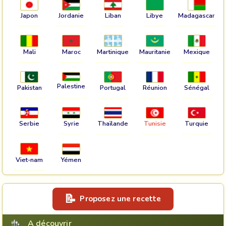
Japon
Jordanie
Liban
Libye
Madagascar
Mali
Maroc
Martinique
Mauritanie
Mexique
Palestine
Pakistan
Portugal
Réunion
Sénégal
Serbie
Syrie
Thaïlande
Tunisie
Turquie
Viet-nam
Yémen
Proposez une recette
A découvrir