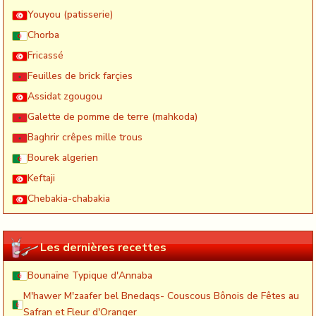
Youyou (patisserie)
Chorba
Fricassé
Feuilles de brick farçies
Assidat zgougou
Galette de pomme de terre (mahkoda)
Baghrir crêpes mille trous
Bourek algerien
Keftaji
Chebakia-chabakia
Les dernières recettes
Bounaïne Typique d'Annaba
M'hawer M'zaafer bel Bnedaqs- Couscous Bônois de Fêtes au
Safran et Fleur d'Oranger