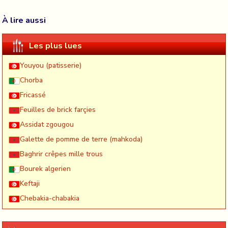
À lire aussi
Les plus lues
Youyou (patisserie)
Chorba
Fricassé
Feuilles de brick farçies
Assidat zgougou
Galette de pomme de terre (mahkoda)
Baghrir crêpes mille trous
Bourek algerien
Keftaji
Chebakia-chabakia