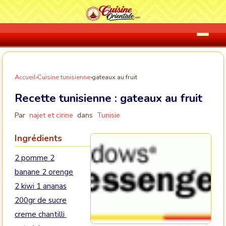
Accueil
›
Cuisine tunisienne
›
gateaux au fruit
Recette tunisienne :
gateaux au fruit
Par
najet et cirine
dans
Tunisie
Ingrédients
2 pomme 2
banane 2 orenge
2 kiwi 1 ananas
200gr de sucre
creme chantilli