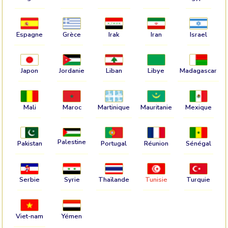
Espagne
Grèce
Irak
Iran
Israel
Japon
Jordanie
Liban
Libye
Madagascar
Mali
Maroc
Martinique
Mauritanie
Mexique
Palestine
Pakistan
Portugal
Réunion
Sénégal
Serbie
Syrie
Thaïlande
Tunisie
Turquie
Viet-nam
Yémen