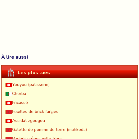
À lire aussi
Les plus lues
Youyou (patisserie)
Chorba
Fricassé
Feuilles de brick farçies
Assidat zgougou
Galette de pomme de terre (mahkoda)
Baghrir crêpes mille trous