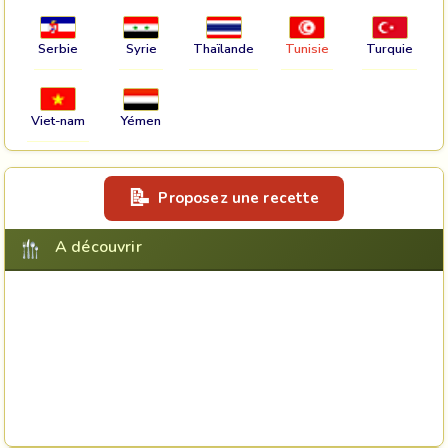
Serbie
Syrie
Thaïlande
Tunisie
Turquie
Viet-nam
Yémen
Proposez une recette
A découvrir