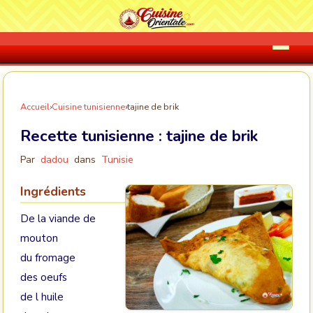
Accueil
›
Cuisine tunisienne
›
tajine de brik
Recette tunisienne :
tajine de brik
Par
dadou
dans
Tunisie
Ingrédients
De la viande de
mouton
du fromage
des oeufs
de l huile