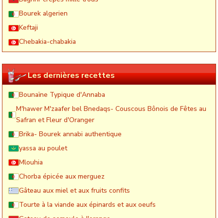
Bourek algerien
Keftaji
Chebakia-chabakia
Les dernières recettes
Bounaïne Typique d'Annaba
M'hawer M'zaafer bel Bnedaqs- Couscous Bônois de Fêtes au
Safran et Fleur d'Oranger
Brika- Bourek annabi authentique
yassa au poulet
Mlouhia
Chorba épicée aux merguez
Gâteau aux miel et aux fruits confits
Tourte à la viande aux épinards et aux oeufs