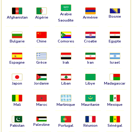
Arabie
Bosnie
Afghanistan
Algérie
Arménie
Saoudite
Bulgarie
Chine
Comores
Croatie
Egypte
Espagne
Grèce
Irak
Iran
Israel
Japon
Jordanie
Liban
Libye
Madagascar
Mali
Maroc
Martinique
Mauritanie
Mexique
Palestine
Pakistan
Portugal
Réunion
Sénégal