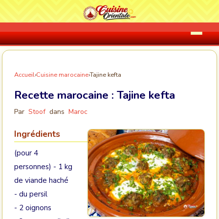
Accueil
›
Cuisine marocaine
›
Tajine kefta
Recette marocaine :
Tajine kefta
Par
Stoof
dans
Maroc
Ingrédients
(pour 4
personnes) - 1 kg
de viande haché
- du persil
- 2 oignons