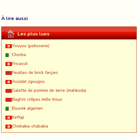
À lire aussi
Les plus lues
Youyou (patisserie)
Chorba
Fricassé
Feuilles de brick farçies
Assidat zgougou
Galette de pomme de terre (mahkoda)
Baghrir crêpes mille trous
Bourek algerien
Keftaji
Chebakia-chabakia