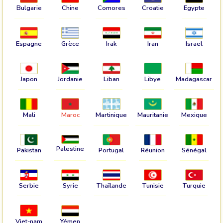
Bulgarie
Chine
Comores
Croatie
Egypte
Espagne
Grèce
Irak
Iran
Israel
Japon
Jordanie
Liban
Libye
Madagascar
Mali
Maroc
Martinique
Mauritanie
Mexique
Palestine
Pakistan
Portugal
Réunion
Sénégal
Serbie
Syrie
Thaïlande
Tunisie
Turquie
Viet-nam
Yémen