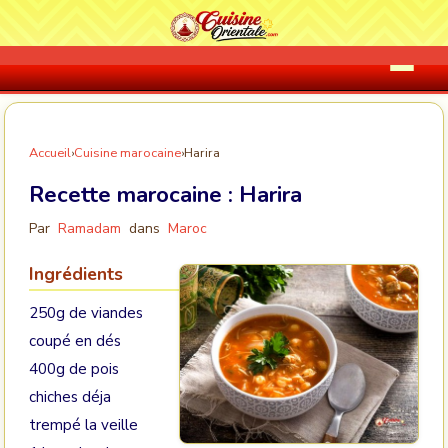
Accueil
›
Cuisine marocaine
›
Harira
Recette marocaine :
Harira
Par
Ramadam
dans
Maroc
Ingrédients
250g de viandes
coupé en dés
400g de pois
chiches déja
trempé la veille