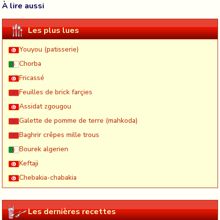
À lire aussi
Les plus lues
Youyou (patisserie)
Chorba
Fricassé
Feuilles de brick farçies
Assidat zgougou
Galette de pomme de terre (mahkoda)
Baghrir crêpes mille trous
Bourek algerien
Keftaji
Chebakia-chabakia
Les dernières recettes