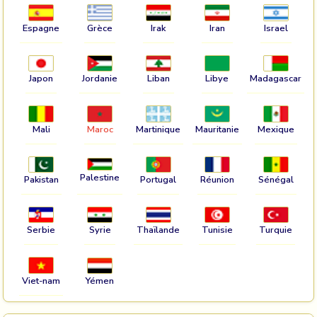
Espagne
Grèce
Irak
Iran
Israel
Japon
Jordanie
Liban
Libye
Madagascar
Mali
Maroc
Martinique
Mauritanie
Mexique
Palestine
Pakistan
Portugal
Réunion
Sénégal
Serbie
Syrie
Thaïlande
Tunisie
Turquie
Viet-nam
Yémen