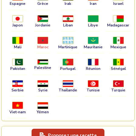
Espagne
Grèce
Irak
Iran
Israel
Japon
Jordanie
Liban
Libye
Madagascar
Mali
Maroc
Martinique
Mauritanie
Mexique
Palestine
Pakistan
Portugal
Réunion
Sénégal
Serbie
Syrie
Thaïlande
Tunisie
Turquie
Viet-nam
Yémen
Proposez une recette