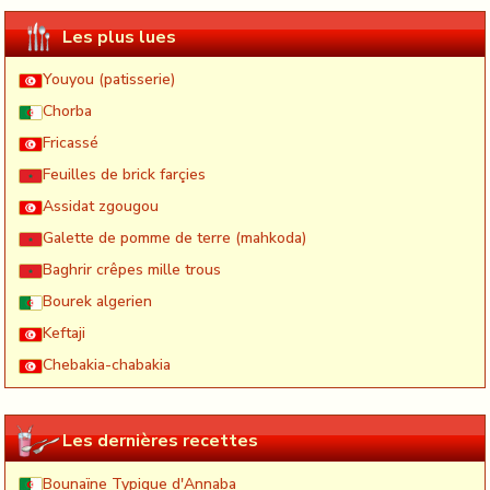
Les plus lues
Youyou (patisserie)
Chorba
Fricassé
Feuilles de brick farçies
Assidat zgougou
Galette de pomme de terre (mahkoda)
Baghrir crêpes mille trous
Bourek algerien
Keftaji
Chebakia-chabakia
Les dernières recettes
Bounaïne Typique d'Annaba