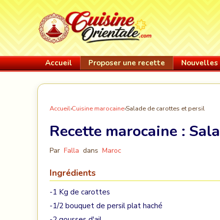
Accueil
Proposer une recette
Nouvelles 
Accueil
›
Cuisine marocaine
›
Salade de carottes et persil
Recette marocaine :
Sala
Par
Falla
dans
Maroc
Ingrédients
-1 Kg de carottes
-1/2 bouquet de persil plat haché
-2 gousses d'ail