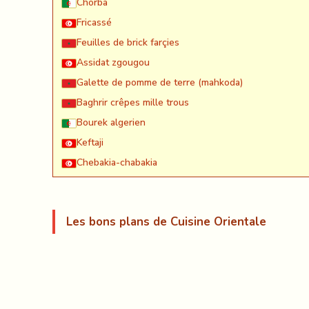
Chorba
Fricassé
Feuilles de brick farçies
Assidat zgougou
Galette de pomme de terre (mahkoda)
Baghrir crêpes mille trous
Bourek algerien
Keftaji
Chebakia-chabakia
Les bons plans de Cuisine Orientale