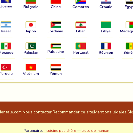
Bosnie
Bulgarie
Chine
Comores
Croatie
Egyp
Israel
Japon
Jordanie
Liban
Libye
Madag
Palestine
Mexique
Pakistan
Portugal
Réunion
Séné
Turquie
Viet-nam
Yémen
rientale.com
|
Nous contacter
|
Recommander ce site
|
Mentions légales
|
Si
Partenaires :
cuisine pas chère
—
trucs de maman