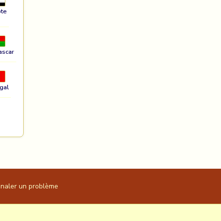
te
ascar
gal
gnaler un problème