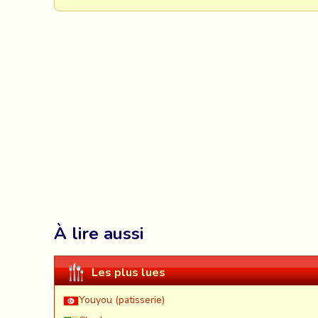
À lire aussi
Les plus lues
Youyou (patisserie)