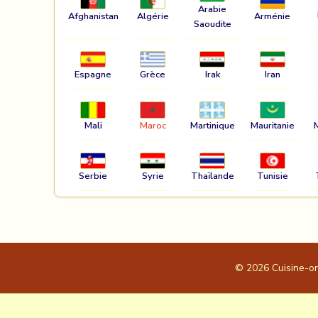
Arabie
Afghanistan
Algérie
Arménie
Saoudite
Espagne
Grèce
Irak
Iran
Mali
Maroc
Martinique
Mauritanie
Serbie
Syrie
Thaïlande
Tunisie
© 2026
Cuisine-o