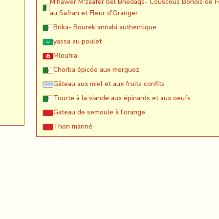
M'hawer M'zaafer bel Bnedaqs- Couscous Bônois de F
au Safran et Fleur d'Oranger
Brika- Bourek annabi authentique
yassa au poulet
Mlouhia
Chorba épicée aux merguez
Gâteau aux miel et aux fruits confits
Tourte à la viande aux épinards et aux oeufs
Gateau de semoule à l'orange
Thon mariné