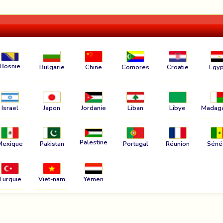
Bosnie
Bulgarie
Chine
Comores
Croatie
Egyp
Israel
Japon
Jordanie
Liban
Libye
Madag
Palestine
Mexique
Pakistan
Portugal
Réunion
Séné
Turquie
Viet-nam
Yémen