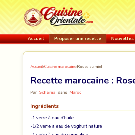
Accueil
Proposer une recette
Nouvelles 
Accueil
›
Cuisine marocaine
›
Roses au miel
Recette marocaine :
Rose
Par
Schaima
dans
Maroc
Ingrédients
-1 verre à eau d'huile
-1/2 verre à eau de yoghurt nature
-1 verre à eau de semouline