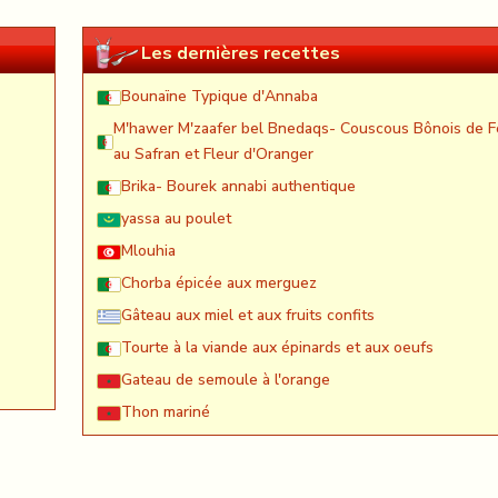
Les dernières recettes
Bounaïne Typique d'Annaba
M'hawer M'zaafer bel Bnedaqs- Couscous Bônois de F
au Safran et Fleur d'Oranger
Brika- Bourek annabi authentique
yassa au poulet
Mlouhia
Chorba épicée aux merguez
Gâteau aux miel et aux fruits confits
Tourte à la viande aux épinards et aux oeufs
Gateau de semoule à l'orange
Thon mariné