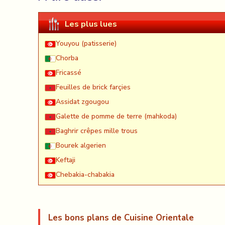
Les plus lues
Youyou (patisserie)
Chorba
Fricassé
Feuilles de brick farçies
Assidat zgougou
Galette de pomme de terre (mahkoda)
Baghrir crêpes mille trous
Bourek algerien
Keftaji
Chebakia-chabakia
Les bons plans de Cuisine Orientale