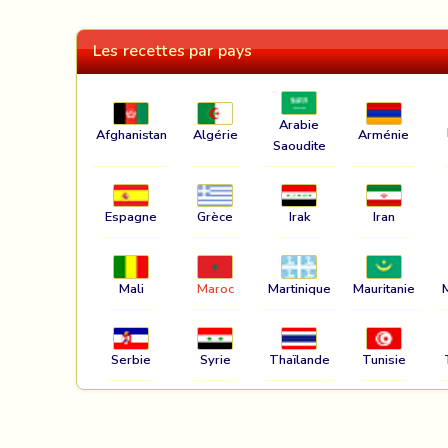
Les recettes par pays
Arabie
Afghanistan
Algérie
Arménie
Saoudite
Espagne
Grèce
Irak
Iran
Mali
Maroc
Martinique
Mauritanie
Serbie
Syrie
Thaïlande
Tunisie