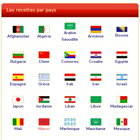
Les recettes par pays
Arabie
Bosnie
Afghanistan
Algérie
Arménie
Saoudite
Bulgarie
Chine
Comores
Croatie
Egypte
Espagne
Grèce
Irak
Iran
Israel
Japon
Jordanie
Liban
Libye
Madagascar
Mali
Maroc
Martinique
Mauritanie
Mexique