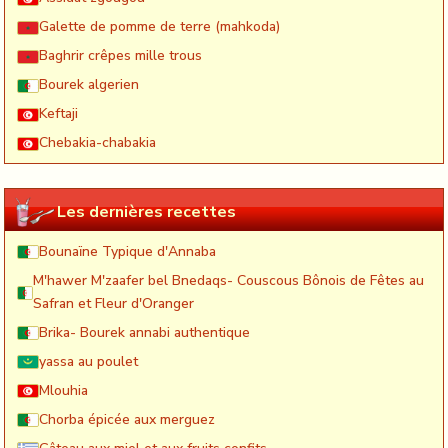
Galette de pomme de terre (mahkoda)
Baghrir crêpes mille trous
Bourek algerien
Keftaji
Chebakia-chabakia
Les dernières recettes
Bounaïne Typique d'Annaba
M'hawer M'zaafer bel Bnedaqs- Couscous Bônois de Fêtes au
Safran et Fleur d'Oranger
Brika- Bourek annabi authentique
yassa au poulet
Mlouhia
Chorba épicée aux merguez