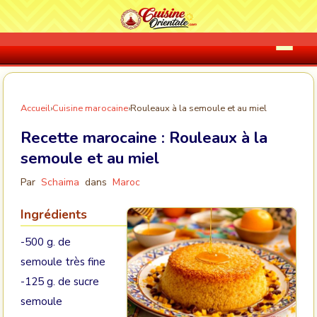
Accueil
›
Cuisine marocaine
›
Rouleaux à la semoule et au miel
Recette marocaine :
Rouleaux à la
semoule et au miel
Par
Schaima
dans
Maroc
Ingrédients
-500 g. de
semoule très fine
-125 g. de sucre
semoule