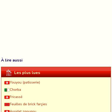
À lire aussi
Les plus lues
Youyou (patisserie)
Chorba
Fricassé
Feuilles de brick farçies
Assidat zgougou