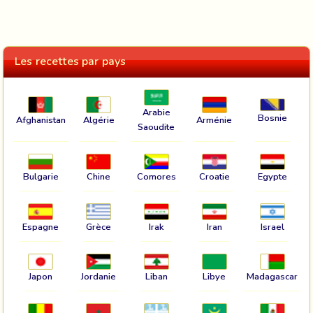
Les recettes par pays
Arabie
Bosnie
Afghanistan
Algérie
Arménie
Saoudite
Bulgarie
Chine
Comores
Croatie
Egypte
Espagne
Grèce
Irak
Iran
Israel
Japon
Jordanie
Liban
Libye
Madagascar