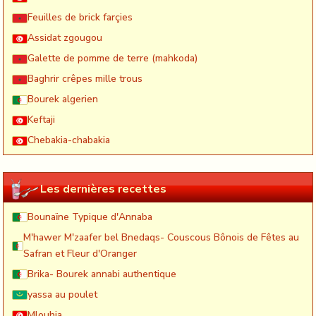
Feuilles de brick farçies
Assidat zgougou
Galette de pomme de terre (mahkoda)
Baghrir crêpes mille trous
Bourek algerien
Keftaji
Chebakia-chabakia
Les dernières recettes
Bounaïne Typique d'Annaba
M'hawer M'zaafer bel Bnedaqs- Couscous Bônois de Fêtes au
Safran et Fleur d'Oranger
Brika- Bourek annabi authentique
yassa au poulet
Mlouhia