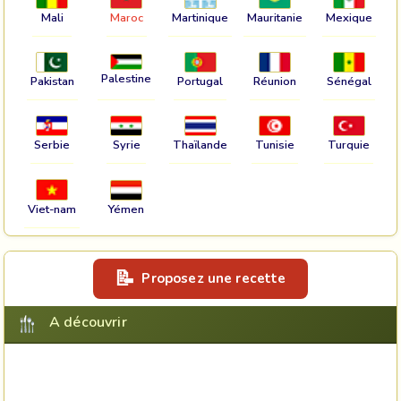
Mali
Maroc
Martinique
Mauritanie
Mexique
Palestine
Pakistan
Portugal
Réunion
Sénégal
Serbie
Syrie
Thaïlande
Tunisie
Turquie
Viet-nam
Yémen
Proposez une recette
A découvrir