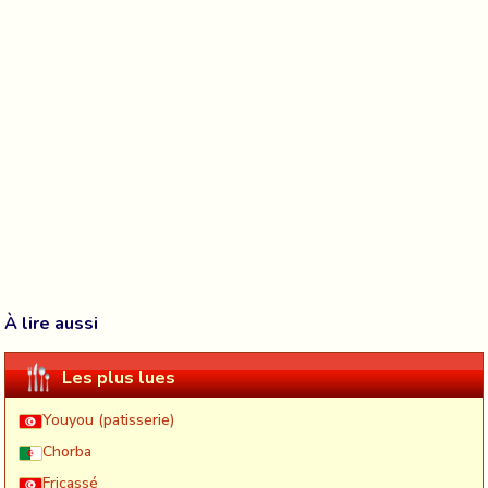
À lire aussi
Les plus lues
Youyou (patisserie)
Chorba
Fricassé