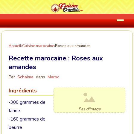
Accueil
›
Cuisine marocaine
›
Roses aux amandes
Recette marocaine :
Roses aux
amandes
Par
Schaima
dans
Maroc
Ingrédients
-300 grammes de
Pas d'image
farine
-160 grammes de
beurre