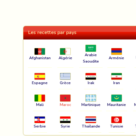
Les recettes par pays
Arabie
Afghanistan
Algérie
Arménie
Saoudite
Espagne
Grèce
Irak
Iran
Mali
Maroc
Martinique
Mauritanie
Serbie
Syrie
Thaïlande
Tunisie