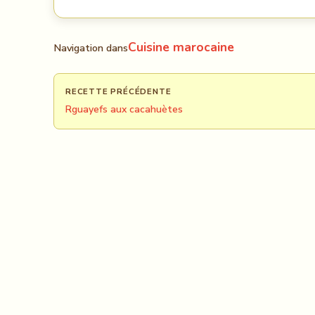
Cuisine marocaine
Navigation dans
RECETTE PRÉCÉDENTE
Rguayefs aux cacahuètes