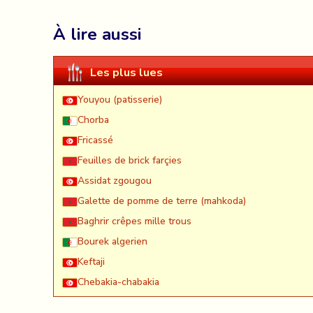
À lire aussi
Les plus lues
Youyou (patisserie)
Chorba
Fricassé
Feuilles de brick farçies
Assidat zgougou
Galette de pomme de terre (mahkoda)
Baghrir crêpes mille trous
Bourek algerien
Keftaji
Chebakia-chabakia