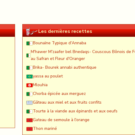
Les dernières recettes
Bounaïne Typique d'Annaba
M'hawer M'zaafer bel Bnedaqs- Couscous Bônois de F
au Safran et Fleur d'Oranger
Brika- Bourek annabi authentique
yassa au poulet
Mlouhia
Chorba épicée aux merguez
Gâteau aux miel et aux fruits confits
Tourte à la viande aux épinards et aux oeufs
Gateau de semoule à l'orange
Thon mariné