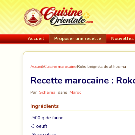
Accueil
Proposer une recette
Nouvelles 
Accueil
›
Cuisine marocaine
›
Roko beignets de al hocima
Recette marocaine :
Roko
Par
Schaima
dans
Maroc
Ingrédients
-500 g de farine
-3 oeufs
-Sucre glace