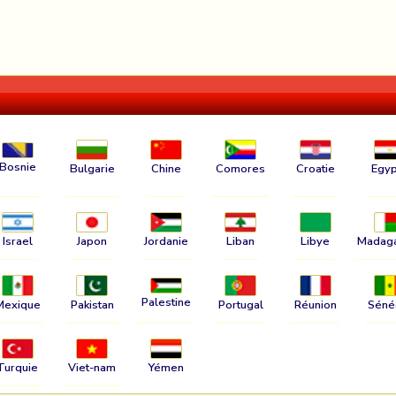
Bosnie
Bulgarie
Chine
Comores
Croatie
Egyp
Israel
Japon
Jordanie
Liban
Libye
Madag
Palestine
Mexique
Pakistan
Portugal
Réunion
Séné
Turquie
Viet-nam
Yémen