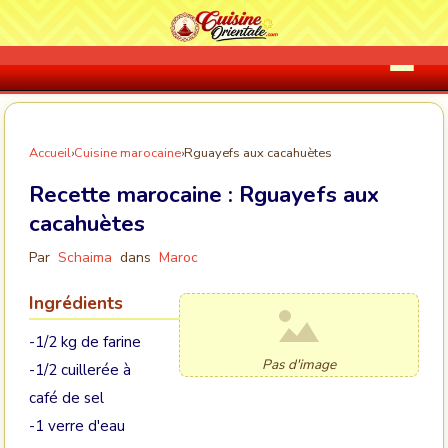
Accueil
›
Cuisine marocaine
›
Rguayefs aux cacahuètes
Recette marocaine :
Rguayefs aux
cacahuètes
Par
Schaima
dans
Maroc
Ingrédients
-1/2 kg de farine
Pas d'image
-1/2 cuillerée à
café de sel
-1 verre d'eau