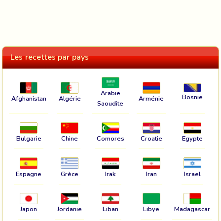
Les recettes par pays
Arabie
Bosnie
Afghanistan
Algérie
Arménie
Saoudite
Bulgarie
Chine
Comores
Croatie
Egypte
Espagne
Grèce
Irak
Iran
Israel
Japon
Jordanie
Liban
Libye
Madagascar