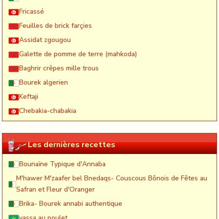
Fricassé
Feuilles de brick farçies
Assidat zgougou
Galette de pomme de terre (mahkoda)
Baghrir crêpes mille trous
Bourek algerien
Keftaji
Chebakia-chabakia
Les dernières recettes
Bounaïne Typique d'Annaba
M'hawer M'zaafer bel Bnedaqs- Couscous Bônois de Fêtes au
Safran et Fleur d'Oranger
Brika- Bourek annabi authentique
yassa au poulet