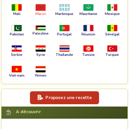
Mali
Maroc
Martinique
Mauritanie
Mexique
Palestine
Pakistan
Portugal
Réunion
Sénégal
Serbie
Syrie
Thaïlande
Tunisie
Turquie
Viet-nam
Yémen
Proposez une recette
A découvrir