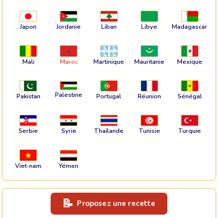
Japon
Jordanie
Liban
Libye
Madagascar
Mali
Maroc
Martinique
Mauritanie
Mexique
Palestine
Pakistan
Portugal
Réunion
Sénégal
Serbie
Syrie
Thaïlande
Tunisie
Turquie
Viet-nam
Yémen
Proposez une recette