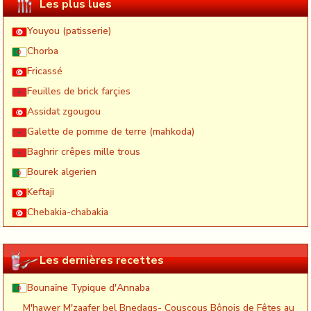
Les plus lues
Youyou (patisserie)
Chorba
Fricassé
Feuilles de brick farçies
Assidat zgougou
Galette de pomme de terre (mahkoda)
Baghrir crêpes mille trous
Bourek algerien
Keftaji
Chebakia-chabakia
Les dernières recettes
Bounaïne Typique d'Annaba
M'hawer M'zaafer bel Bnedaqs- Couscous Bônois de Fêtes au