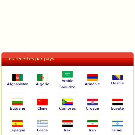
Les recettes par pays
Arabie
Bosnie
Afghanistan
Algérie
Arménie
Saoudite
Bulgarie
Chine
Comores
Croatie
Egypte
Espagne
Grèce
Irak
Iran
Israel