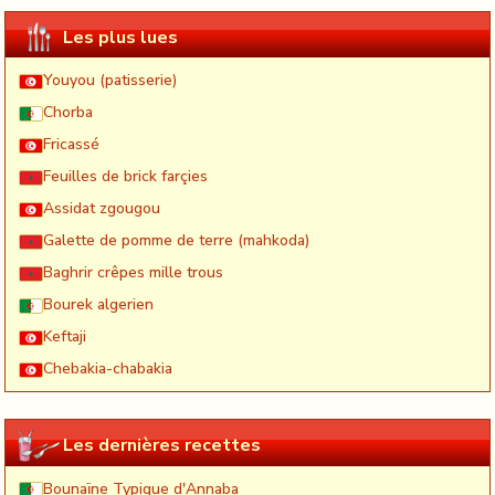
Les plus lues
Youyou (patisserie)
Chorba
Fricassé
Feuilles de brick farçies
Assidat zgougou
Galette de pomme de terre (mahkoda)
Baghrir crêpes mille trous
Bourek algerien
Keftaji
Chebakia-chabakia
Les dernières recettes
Bounaïne Typique d'Annaba