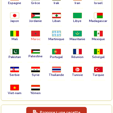
Espagne
Grèce
Irak
Iran
Israel
Japon
Jordanie
Liban
Libye
Madagascar
Mali
Maroc
Martinique
Mauritanie
Mexique
Palestine
Pakistan
Portugal
Réunion
Sénégal
Serbie
Syrie
Thaïlande
Tunisie
Turquie
Viet-nam
Yémen
Proposez une recette