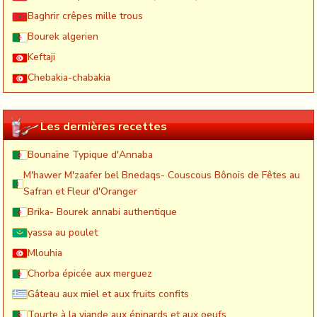
Baghrir crêpes mille trous
Bourek algerien
Keftaji
Chebakia-chabakia
Les dernières recettes
Bounaïne Typique d'Annaba
M'hawer M'zaafer bel Bnedaqs- Couscous Bônois de Fêtes au
Safran et Fleur d'Oranger
Brika- Bourek annabi authentique
yassa au poulet
Mlouhia
Chorba épicée aux merguez
Gâteau aux miel et aux fruits confits
Tourte à la viande aux épinards et aux oeufs