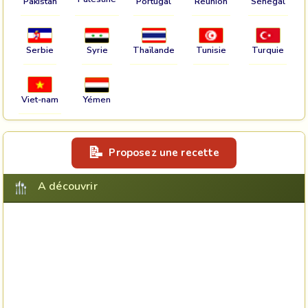
Pakistan
Portugal
Réunion
Sénégal
Serbie
Syrie
Thaïlande
Tunisie
Turquie
Viet-nam
Yémen
Proposez une recette
A découvrir