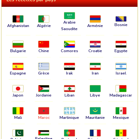
Arabie
Bosnie
Afghanistan
Algérie
Arménie
Saoudite
Bulgarie
Chine
Comores
Croatie
Egypte
Espagne
Grèce
Irak
Iran
Israel
Japon
Jordanie
Liban
Libye
Madagascar
Mali
Maroc
Martinique
Mauritanie
Mexique
Palestine