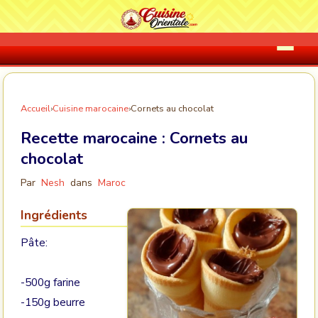
Accueil
›
Cuisine marocaine
›
Cornets au chocolat
Recette marocaine :
Cornets au
chocolat
Par
Nesh
dans
Maroc
Ingrédients
Pâte:
-500g farine
-150g beurre