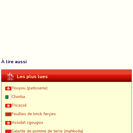
À lire aussi
Les plus lues
Youyou (patisserie)
Chorba
Fricassé
Feuilles de brick farçies
Assidat zgougou
Galette de pomme de terre (mahkoda)