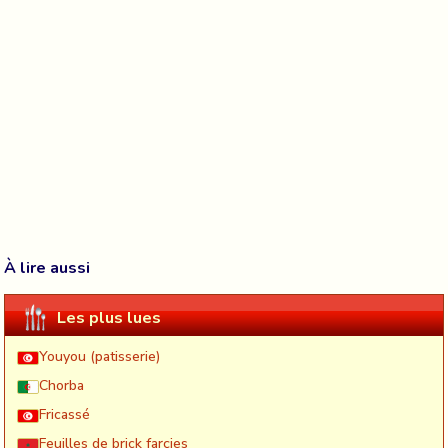
À lire aussi
Les plus lues
Youyou (patisserie)
Chorba
Fricassé
Feuilles de brick farçies