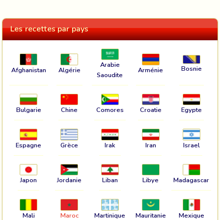
Les recettes par pays
Arabie
Bosnie
Afghanistan
Algérie
Arménie
Saoudite
Bulgarie
Chine
Comores
Croatie
Egypte
Espagne
Grèce
Irak
Iran
Israel
Japon
Jordanie
Liban
Libye
Madagascar
Mali
Maroc
Martinique
Mauritanie
Mexique