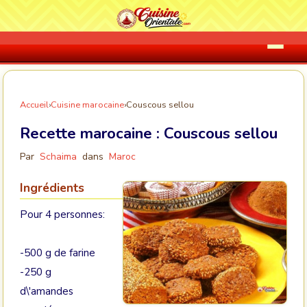
Accueil
›
Cuisine marocaine
›
Couscous sellou
Recette marocaine :
Couscous sellou
Par
Schaima
dans
Maroc
Ingrédients
Pour 4 personnes:
-500 g de farine
-250 g
d\'amandes