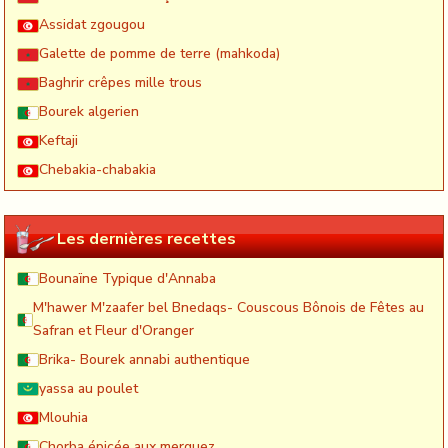
Assidat zgougou
Galette de pomme de terre (mahkoda)
Baghrir crêpes mille trous
Bourek algerien
Keftaji
Chebakia-chabakia
Les dernières recettes
Bounaïne Typique d'Annaba
M'hawer M'zaafer bel Bnedaqs- Couscous Bônois de Fêtes au
Safran et Fleur d'Oranger
Brika- Bourek annabi authentique
yassa au poulet
Mlouhia
Chorba épicée aux merguez