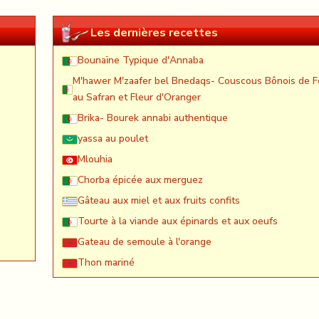
Les dernières recettes
Bounaïne Typique d'Annaba
M'hawer M'zaafer bel Bnedaqs- Couscous Bônois de F
au Safran et Fleur d'Oranger
Brika- Bourek annabi authentique
yassa au poulet
Mlouhia
Chorba épicée aux merguez
Gâteau aux miel et aux fruits confits
Tourte à la viande aux épinards et aux oeufs
Gateau de semoule à l'orange
Thon mariné