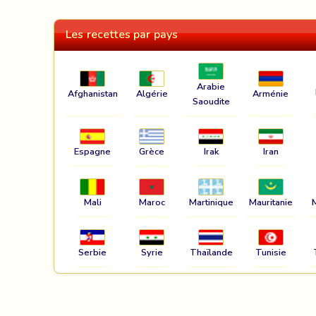
Les recettes par pays
Arabie
Afghanistan
Algérie
Arménie
Saoudite
Espagne
Grèce
Irak
Iran
Mali
Maroc
Martinique
Mauritanie
Serbie
Syrie
Thaïlande
Tunisie