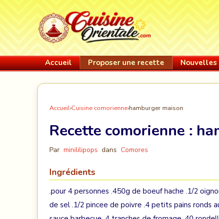
Accueil
Proposer une recette
Nouvelles 
Accueil
›
Cuisine comorienne
›
hamburger maison
Recette comorienne :
ha
Par
minililipops
dans
Comores
Ingrédients
.pour 4 personnes .450g de boeuf hache .1/2 oignon
de sel .1/2 pincee de poivre .4 petits pains ronds 
sauce barbecue .4 tranches de fromage .40 rondel