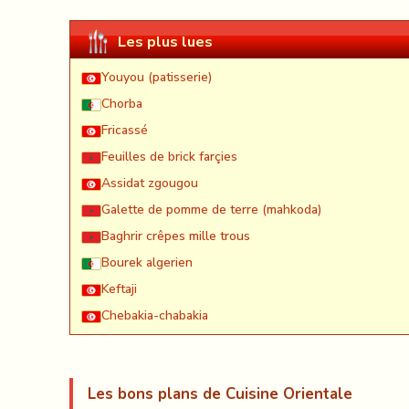
Les plus lues
Youyou (patisserie)
Chorba
Fricassé
Feuilles de brick farçies
Assidat zgougou
Galette de pomme de terre (mahkoda)
Baghrir crêpes mille trous
Bourek algerien
Keftaji
Chebakia-chabakia
Les bons plans de Cuisine Orientale