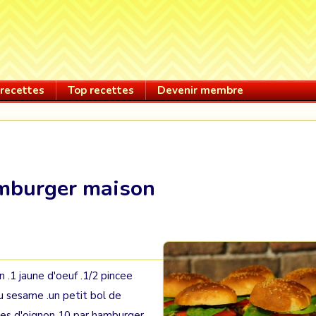
recettes
Top recettes
Devenir membre
mburger maison
 .1 jaune d'oeuf .1/2 pincee
au sesame .un petit bol de
les d'oignon 10 par hamburger