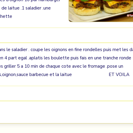
de laitue .1 saladier .une
chette
ns le saladier . coupe les oignons en fine rondelles puis met les d
en 4 part egal .aplatis les boulette puis fais en une tranche ronde
 les griller 5 a 10 min de chaque cote avec le fromage .pose un
 tomates,oignon,sauce barbecue et la laitue ET VOILA