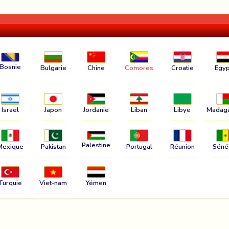
Bosnie
Bulgarie
Chine
Comores
Croatie
Egyp
Israel
Japon
Jordanie
Liban
Libye
Madag
Palestine
Mexique
Pakistan
Portugal
Réunion
Séné
Turquie
Viet-nam
Yémen