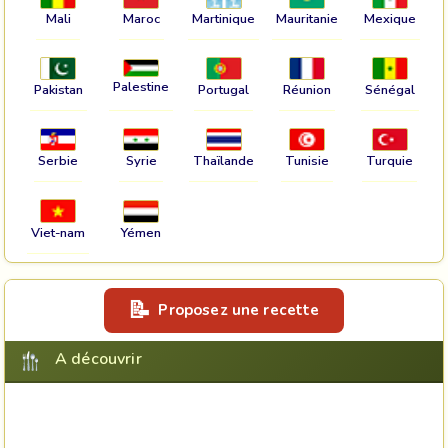
Mali
Maroc
Martinique
Mauritanie
Mexique
Palestine
Pakistan
Portugal
Réunion
Sénégal
Serbie
Syrie
Thaïlande
Tunisie
Turquie
Viet-nam
Yémen
Proposez une recette
A découvrir