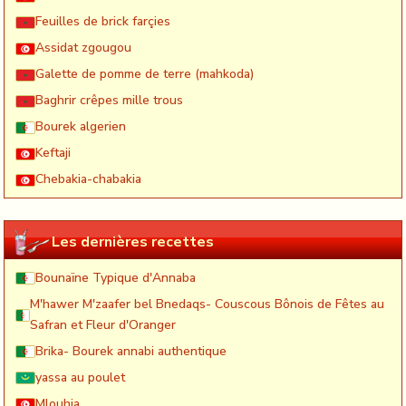
Feuilles de brick farçies
Assidat zgougou
Galette de pomme de terre (mahkoda)
Baghrir crêpes mille trous
Bourek algerien
Keftaji
Chebakia-chabakia
Les dernières recettes
Bounaïne Typique d'Annaba
M'hawer M'zaafer bel Bnedaqs- Couscous Bônois de Fêtes au
Safran et Fleur d'Oranger
Brika- Bourek annabi authentique
yassa au poulet
Mlouhia