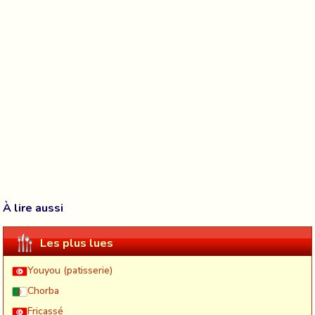
À lire aussi
Les plus lues
Youyou (patisserie)
Chorba
Fricassé