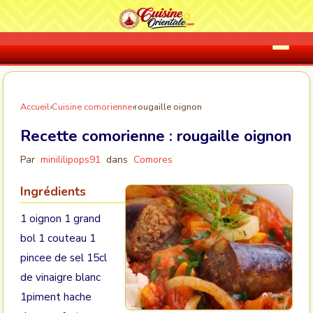
Accueil
›
Cuisine comorienne
›
rougaille oignon
Recette comorienne :
rougaille oignon
Par
minililipops91
dans
Comores
Ingrédients
1 oignon 1 grand
bol 1 couteau 1
pincee de sel 15cl
de vinaigre blanc
1piment hache