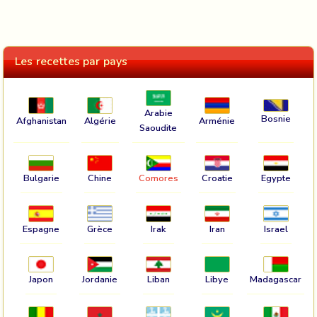
Les recettes par pays
Arabie
Bosnie
Afghanistan
Algérie
Arménie
Saoudite
Bulgarie
Chine
Comores
Croatie
Egypte
Espagne
Grèce
Irak
Iran
Israel
Japon
Jordanie
Liban
Libye
Madagascar