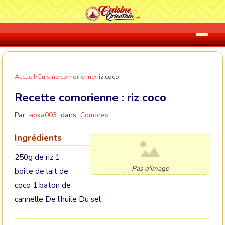
Accueil
›
Cuisine comorienne
›
riz coco
Recette comorienne :
riz coco
Par
abka003
dans
Comores
Ingrédients
250g de riz 1
Pas d'image
boite de lait de
coco 1 baton de
cannelle De l'huile Du sel