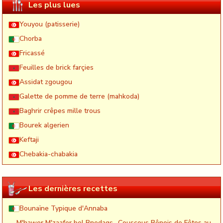
Les plus lues
Youyou (patisserie)
Chorba
Fricassé
Feuilles de brick farçies
Assidat zgougou
Galette de pomme de terre (mahkoda)
Baghrir crêpes mille trous
Bourek algerien
Keftaji
Chebakia-chabakia
Les dernières recettes
Bounaïne Typique d'Annaba
M'hawer M'zaafer bel Bnedaqs- Couscous Bônois de Fêtes au