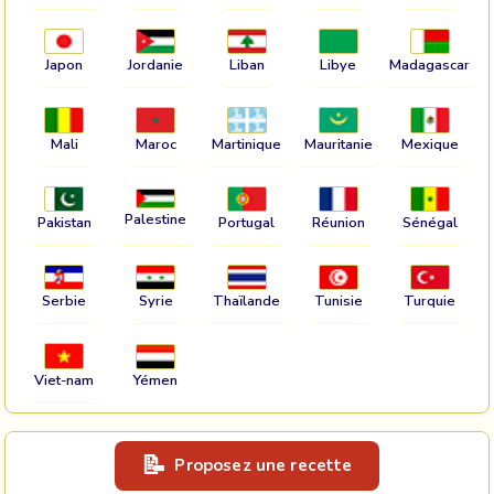
Japon
Jordanie
Liban
Libye
Madagascar
Mali
Maroc
Martinique
Mauritanie
Mexique
Palestine
Pakistan
Portugal
Réunion
Sénégal
Serbie
Syrie
Thaïlande
Tunisie
Turquie
Viet-nam
Yémen
Proposez une recette