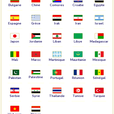
Bulgarie
Chine
Comores
Croatie
Egypte
Espagne
Grèce
Irak
Iran
Israel
Japon
Jordanie
Liban
Libye
Madagascar
Mali
Maroc
Martinique
Mauritanie
Mexique
Palestine
Pakistan
Portugal
Réunion
Sénégal
Serbie
Syrie
Thaïlande
Tunisie
Turquie