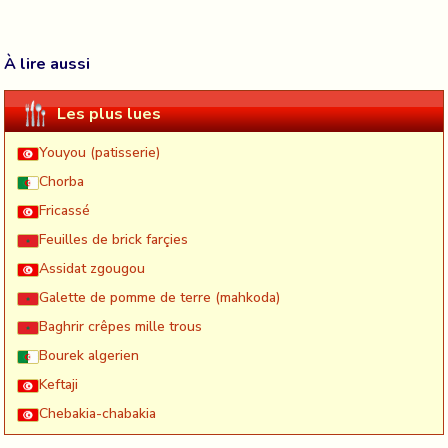
À lire aussi
Les plus lues
Youyou (patisserie)
Chorba
Fricassé
Feuilles de brick farçies
Assidat zgougou
Galette de pomme de terre (mahkoda)
Baghrir crêpes mille trous
Bourek algerien
Keftaji
Chebakia-chabakia