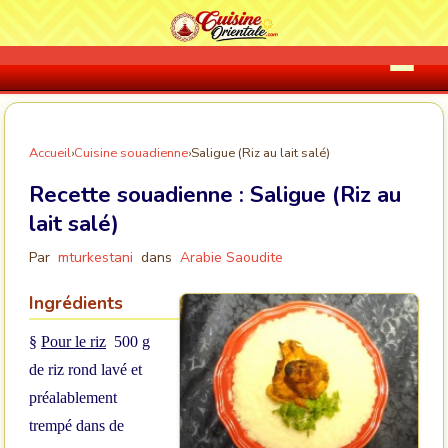
Accueil
›
Cuisine souadienne
›
Saligue (Riz au lait salé)
Recette souadienne :
Saligue (Riz au
lait salé)
Par
mturkestani
dans
Arabie Saoudite
Ingrédients
§
Pour le riz
500 g
de riz rond lavé et
préalablement
trempé dans de