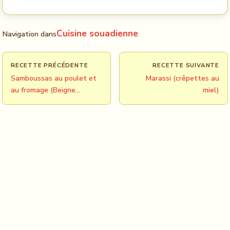
Cuisine souadienne
Navigation dans
RECETTE PRÉCÉDENTE
RECETTE SUIVANTE
Samboussas au poulet et
Marassi (crêpettes au
au fromage (Beigne…
miel)