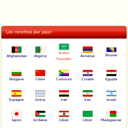
Les recettes par pays
Arabie
Bosnie
Afghanistan
Algérie
Arménie
Saoudite
Bulgarie
Chine
Comores
Croatie
Egypte
Espagne
Grèce
Irak
Iran
Israel
Japon
Jordanie
Liban
Libye
Madagascar