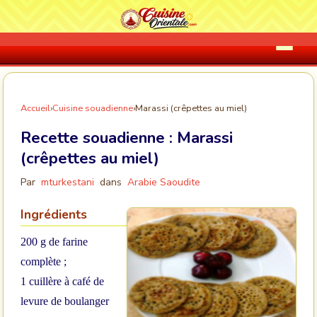
Accueil
›
Cuisine souadienne
›
Marassi (crêpettes au miel)
Recette souadienne :
Marassi
(crêpettes au miel)
Par
mturkestani
dans
Arabie Saoudite
Ingrédients
200 g de farine
complète ;
1 cuillère à café de
levure de boulanger