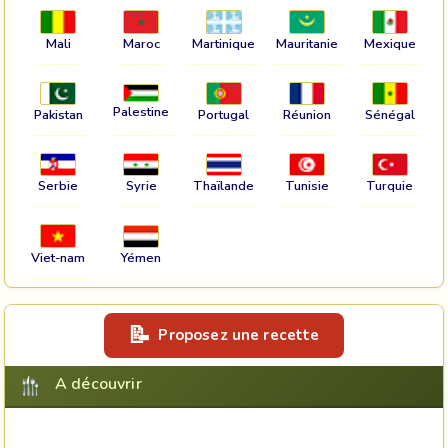
Mali
Maroc
Martinique
Mauritanie
Mexique
Palestine
Pakistan
Portugal
Réunion
Sénégal
Serbie
Syrie
Thaïlande
Tunisie
Turquie
Viet-nam
Yémen
Proposez une recette
A découvrir