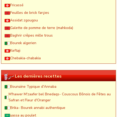
Fricassé
Feuilles de brick farçies
Assidat zgougou
Galette de pomme de terre (mahkoda)
Baghrir crêpes mille trous
Bourek algerien
Keftaji
Chebakia-chabakia
Les dernières recettes
Bounaïne Typique d'Annaba
M'hawer M'zaafer bel Bnedaqs- Couscous Bônois de Fêtes au
Safran et Fleur d'Oranger
Brika- Bourek annabi authentique
yassa au poulet