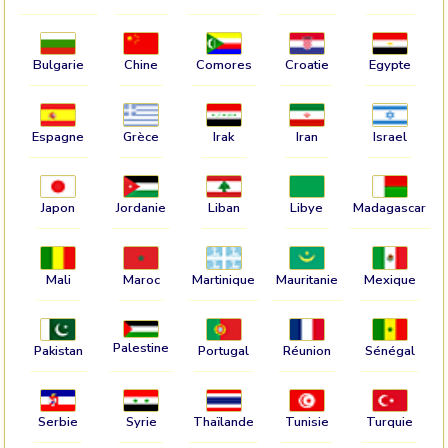
Bulgarie
Chine
Comores
Croatie
Egypte
Espagne
Grèce
Irak
Iran
Israel
Japon
Jordanie
Liban
Libye
Madagascar
Mali
Maroc
Martinique
Mauritanie
Mexique
Palestine
Pakistan
Portugal
Réunion
Sénégal
Serbie
Syrie
Thaïlande
Tunisie
Turquie