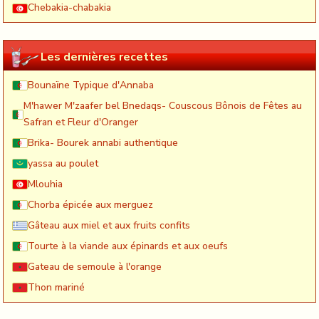
Chebakia-chabakia
Les dernières recettes
Bounaïne Typique d'Annaba
M'hawer M'zaafer bel Bnedaqs- Couscous Bônois de Fêtes au
Safran et Fleur d'Oranger
Brika- Bourek annabi authentique
yassa au poulet
Mlouhia
Chorba épicée aux merguez
Gâteau aux miel et aux fruits confits
Tourte à la viande aux épinards et aux oeufs
Gateau de semoule à l'orange
Thon mariné