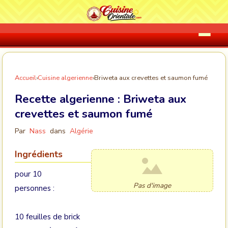
Accueil
›
Cuisine algerienne
›
Briweta aux crevettes et saumon fumé
Recette algerienne :
Briweta aux
crevettes et saumon fumé
Par
Nass
dans
Algérie
Ingrédients
pour 10
Pas d'image
personnes :
10 feuilles de brick