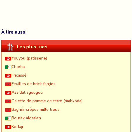
À lire aussi
Les plus lues
Youyou (patisserie)
Chorba
Fricassé
Feuilles de brick farçies
Assidat zgougou
Galette de pomme de terre (mahkoda)
Baghrir crêpes mille trous
Bourek algerien
Keftaji