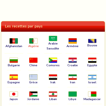
Les recettes par pays
Arabie
Bosnie
Afghanistan
Algérie
Arménie
Saoudite
Bulgarie
Chine
Comores
Croatie
Egypte
Espagne
Grèce
Irak
Iran
Israel
Japon
Jordanie
Liban
Libye
Madagascar