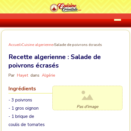
Accueil
›
Cuisine algerienne
›
Salade de poivrons écrasés
Recette algerienne :
Salade de
poivrons écrasés
Par
Hayet
dans
Algérie
Ingrédients
- 3 poivrons
Pas d'image
- 1 gros oignon
- 1 brique de
coulis de tomates