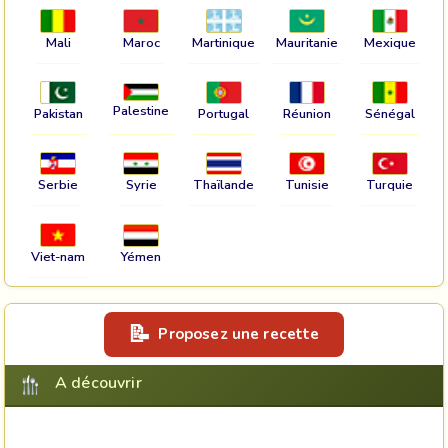
Mali
Maroc
Martinique
Mauritanie
Mexique
Palestine
Pakistan
Portugal
Réunion
Sénégal
Serbie
Syrie
Thaïlande
Tunisie
Turquie
Viet-nam
Yémen
Proposez une recette
A découvrir