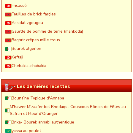
Fricassé
Feuilles de brick farçies
Assidat zgougou
Galette de pomme de terre (mahkoda)
Baghrir crêpes mille trous
Bourek algerien
Keftaji
Chebakia-chabakia
Les dernières recettes
Bounaïne Typique d'Annaba
M'hawer M'zaafer bel Bnedaqs- Couscous Bônois de Fêtes au
Safran et Fleur d'Oranger
Brika- Bourek annabi authentique
yassa au poulet