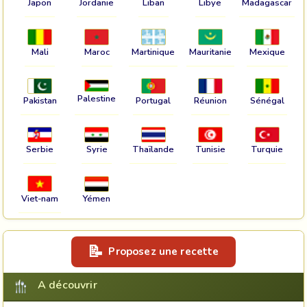
Japon
Jordanie
Liban
Libye
Madagascar
Mali
Maroc
Martinique
Mauritanie
Mexique
Palestine
Pakistan
Portugal
Réunion
Sénégal
Serbie
Syrie
Thaïlande
Tunisie
Turquie
Viet-nam
Yémen
Proposez une recette
A découvrir