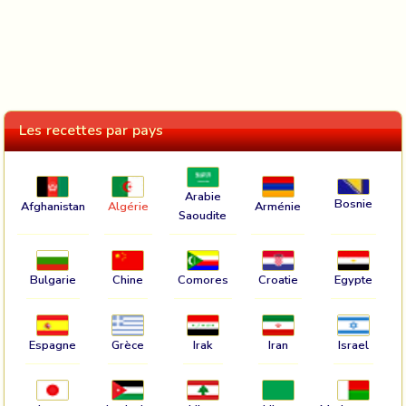
Les recettes par pays
Arabie
Bosnie
Afghanistan
Algérie
Arménie
Saoudite
Bulgarie
Chine
Comores
Croatie
Egypte
Espagne
Grèce
Irak
Iran
Israel