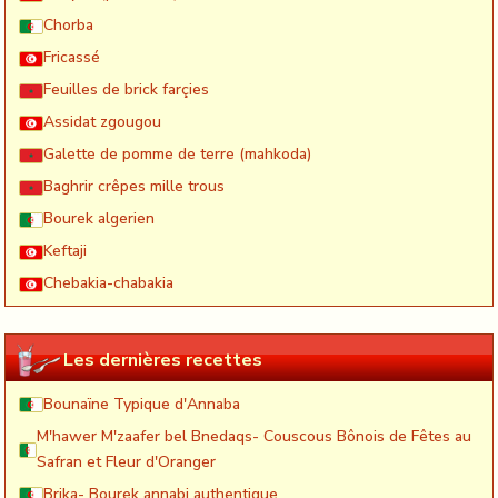
Chorba
Fricassé
Feuilles de brick farçies
Assidat zgougou
Galette de pomme de terre (mahkoda)
Baghrir crêpes mille trous
Bourek algerien
Keftaji
Chebakia-chabakia
Les dernières recettes
Bounaïne Typique d'Annaba
M'hawer M'zaafer bel Bnedaqs- Couscous Bônois de Fêtes au
Safran et Fleur d'Oranger
Brika- Bourek annabi authentique