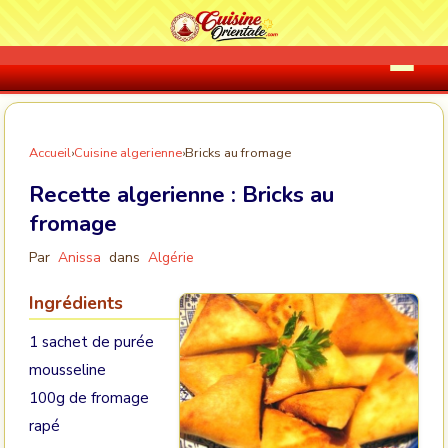
Accueil
›
Cuisine algerienne
›
Bricks au fromage
Recette algerienne :
Bricks au
fromage
Par
Anissa
dans
Algérie
Ingrédients
1 sachet de purée
mousseline
100g de fromage
rapé