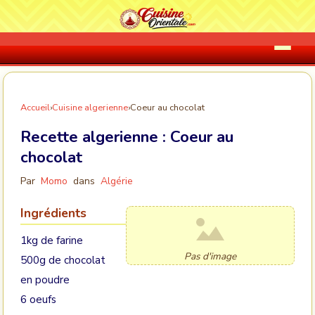
Accueil
›
Cuisine algerienne
›
Coeur au chocolat
Recette algerienne :
Coeur au
chocolat
Par
Momo
dans
Algérie
Ingrédients
1kg de farine
Pas d'image
500g de chocolat
en poudre
6 oeufs