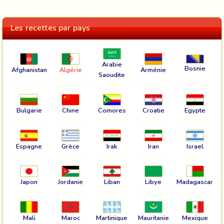
Les recettes par pays
Arabie
Bosnie
Afghanistan
Algérie
Arménie
Saoudite
Bulgarie
Chine
Comores
Croatie
Egypte
Espagne
Grèce
Irak
Iran
Israel
Japon
Jordanie
Liban
Libye
Madagascar
Mali
Maroc
Martinique
Mauritanie
Mexique