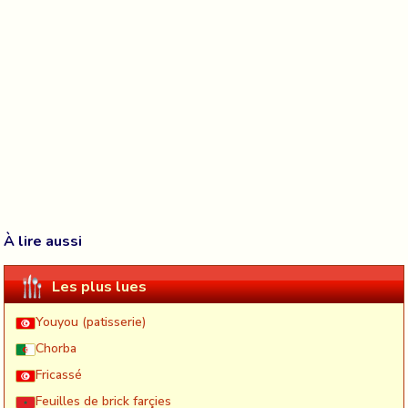
À lire aussi
Les plus lues
Youyou (patisserie)
Chorba
Fricassé
Feuilles de brick farçies