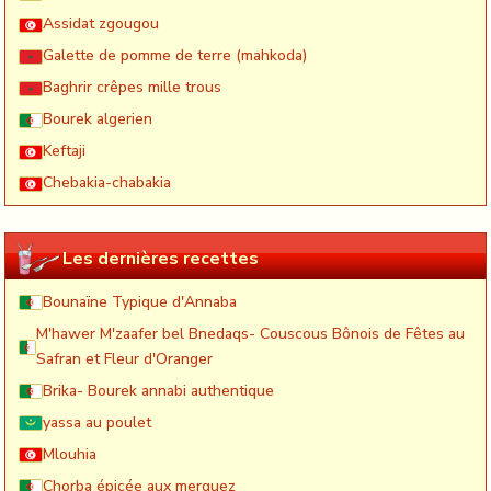
Assidat zgougou
Galette de pomme de terre (mahkoda)
Baghrir crêpes mille trous
Bourek algerien
Keftaji
Chebakia-chabakia
Les dernières recettes
Bounaïne Typique d'Annaba
M'hawer M'zaafer bel Bnedaqs- Couscous Bônois de Fêtes au
Safran et Fleur d'Oranger
Brika- Bourek annabi authentique
yassa au poulet
Mlouhia
Chorba épicée aux merguez