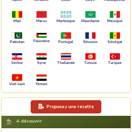
Mali
Maroc
Martinique
Mauritanie
Mexique
Palestine
Pakistan
Portugal
Réunion
Sénégal
Serbie
Syrie
Thaïlande
Tunisie
Turquie
Viet-nam
Yémen
Proposez une recette
A découvrir