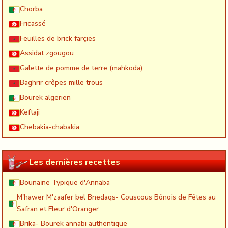
Chorba
Fricassé
Feuilles de brick farçies
Assidat zgougou
Galette de pomme de terre (mahkoda)
Baghrir crêpes mille trous
Bourek algerien
Keftaji
Chebakia-chabakia
Les dernières recettes
Bounaïne Typique d'Annaba
M'hawer M'zaafer bel Bnedaqs- Couscous Bônois de Fêtes au
Safran et Fleur d'Oranger
Brika- Bourek annabi authentique