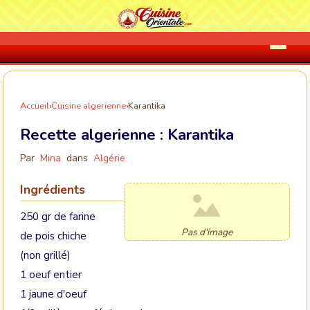
Accueil
›
Cuisine algerienne
›
Karantika
Recette algerienne :
Karantika
Par
Mina
dans
Algérie
Ingrédients
250 gr de farine
Pas d'image
de pois chiche
(non grillé)
1 oeuf entier
1 jaune d'oeuf