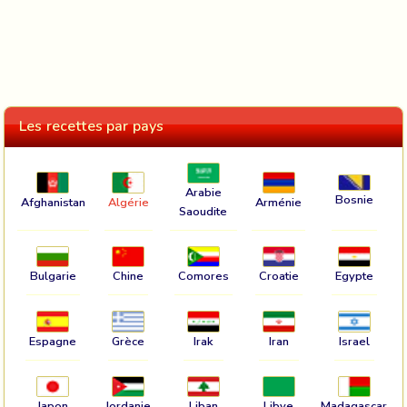
Les recettes par pays
Arabie
Bosnie
Afghanistan
Algérie
Arménie
Saoudite
Bulgarie
Chine
Comores
Croatie
Egypte
Espagne
Grèce
Irak
Iran
Israel
Japon
Jordanie
Liban
Libye
Madagascar