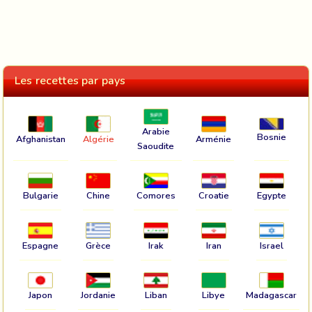
Les recettes par pays
Arabie
Bosnie
Afghanistan
Algérie
Arménie
Saoudite
Bulgarie
Chine
Comores
Croatie
Egypte
Espagne
Grèce
Irak
Iran
Israel
Japon
Jordanie
Liban
Libye
Madagascar