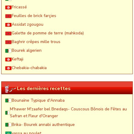
Fricassé
Feuilles de brick farçies
Assidat zgougou
Galette de pomme de terre (mahkoda)
Baghrir crêpes mille trous
Bourek algerien
Keftaji
Chebakia-chabakia
Les dernières recettes
Bounaïne Typique d'Annaba
M'hawer M'zaafer bel Bnedaqs- Couscous Bônois de Fêtes au
Safran et Fleur d'Oranger
Brika- Bourek annabi authentique
yassa au poulet