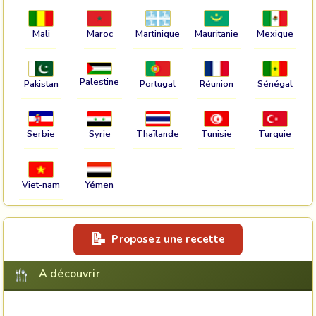
Mali
Maroc
Martinique
Mauritanie
Mexique
Palestine
Pakistan
Portugal
Réunion
Sénégal
Serbie
Syrie
Thaïlande
Tunisie
Turquie
Viet-nam
Yémen
Proposez une recette
A découvrir