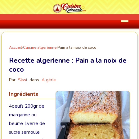
Accueil
›
Cuisine algerienne
›
Pain a la noix de coco
Recette algerienne :
Pain a la noix de
coco
Par
Sissi
dans
Algérie
Ingrédients
4oeufs 200gr de
margarine ou
beurre 1verre de
sucre semoule