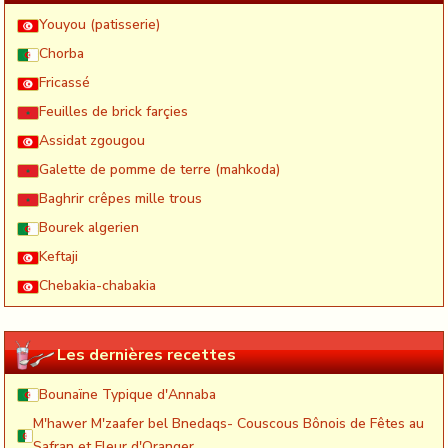
Youyou (patisserie)
Chorba
Fricassé
Feuilles de brick farçies
Assidat zgougou
Galette de pomme de terre (mahkoda)
Baghrir crêpes mille trous
Bourek algerien
Keftaji
Chebakia-chabakia
Les dernières recettes
Bounaïne Typique d'Annaba
M'hawer M'zaafer bel Bnedaqs- Couscous Bônois de Fêtes au
Safran et Fleur d'Oranger