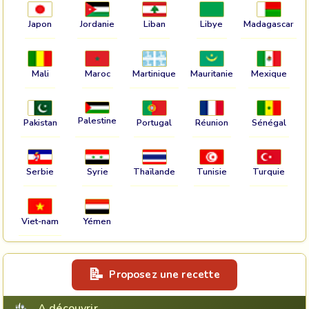
Japon
Jordanie
Liban
Libye
Madagascar
Mali
Maroc
Martinique
Mauritanie
Mexique
Palestine
Pakistan
Portugal
Réunion
Sénégal
Serbie
Syrie
Thaïlande
Tunisie
Turquie
Viet-nam
Yémen
Proposez une recette
A découvrir